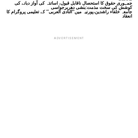
جمہوری حقوق کا استحصال ناقابل قبول، اساتذہ کی آواز دبانے کی
کوشش کی سخت مذمت:بنشی دھربرجواسی
جامعہ خلفاء راشدین،پورنیہ میں’’النادی العربی‘‘ کے تعلیمی پروگرام کا
انعقاد
ADVERTISEMENT