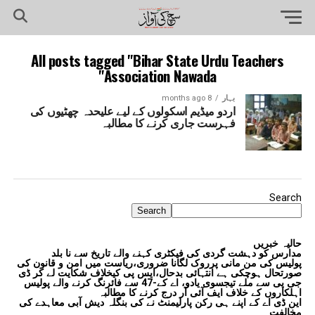
All posts tagged "Bihar State Urdu Teachers
Association Nawada"
بہار
8 months ago
اردو میڈیم اسکولوں کے لیے علیحدہ چھٹیوں کی
فہرست جاری کرنے کا مطالبہ
Search
Search
حالیہ خبریں
مدارس کو دہشت گردی کی فیکٹری کہنے والے تاریخ سے نا بلد
پولیس کی من مانی پرروک لگانا ضروری،ریاست میں امن و قانون کی
صورتحال ہوچکی ہے انتہائی بدحال،ایس پی کیخلاف شکایت لے کر ڈی
جی پی سے ملے تیجسوی یادو، اے کے-47 سے فائرنگ کرنے والے پولیس
اہلکاروں کے خلاف ایف آئی آر درج کرنے کا مطالبہ
این ڈی اے کے اپنے ہی رکن پارلیمنٹ نے کی بنگلہ دیش آبی معاہدے کی
مخالفت