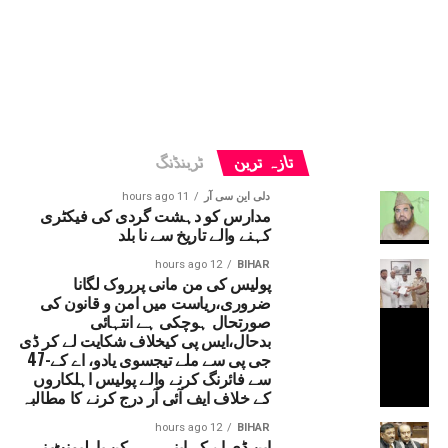
تازہ ترین
ٹرینڈنگ
دلی این سی آر
11 hours ago
مدارس کو دہشت گردی کی فیکٹری
کہنے والے تاریخ سے نا بلد
12 hours ago
BIHAR
پولیس کی من مانی پرروک لگانا
ضروری،ریاست میں امن و قانون کی
صورتحال ہوچکی ہے انتہائی
بدحال،ایس پی کیخلاف شکایت لے کر ڈی
جی پی سے ملے تیجسوی یادو، اے کے-47
سے فائرنگ کرنے والے پولیس اہلکاروں
کے خلاف ایف آئی آر درج کرنے کا مطالبہ
12 hours ago
BIHAR
این ڈی اے کے اپنے ہی رکن پارلیمنٹ نے