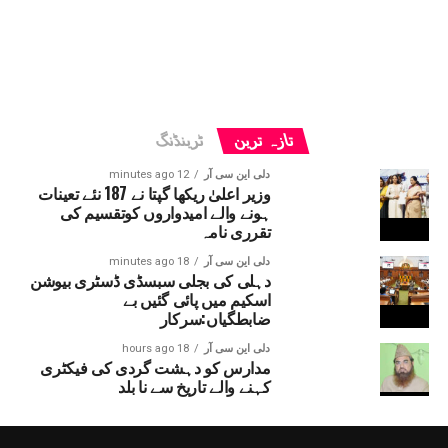
تازہ ترین
ٹرینڈنگ
دلی این سی آر
12 minutes ago
وزیر اعلیٰ ریکھا گپتا نے 187 نئے تعینات
ہونے والے امیدواروں کوتقسیم کی
تقرری نامہ
دلی این سی آر
18 minutes ago
دہلی کی بجلی سبسڈی ڈسٹری بیوشن
اسکیم میں پائی گئیں بے
ضابطگیاں:سرکار
دلی این سی آر
18 hours ago
مدارس کو دہشت گردی کی فیکٹری
کہنے والے تاریخ سے نا بلد