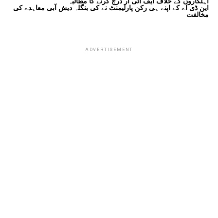
اہلکاروں کے خلاف ایف آئی آر درج کرنے کا مطالبہ
این ڈی اے کے اپنے ہی رکن پارلیمنٹ نے کی بنگلہ دیش آبی معاہدے کی
مخالفت
ADVERTISEMENT