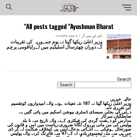
All posts tagged "Ayushman Bharat"
دلی این سی آر
6 months ago
وزیر اعلیٰ ریکھا گپتا نے یوم جمہوریہ کی تقریبات
کے دوران چھترسال اسٹیڈیم میں لہرایاقومی پرچم
Search
Search
حالیہ خبریں
وزیر اعلیٰ ریکھا گپتا نے 187 نئے تعینات ہونے والے امیدواروں کوتقسیم
کی تقرری نامہ
دہلی کی بجلی سبسڈی ڈسٹری بیوشن اسکیم میں پائی گئیں بے
ضابطگیاں:سرکار
مدارس کو دہشت گردی کی فیکٹری کہنے والے تاریخ سے نا بلد
پولیس کی من مانی پرروک لگانا ضروری،ریاست میں امن و قانون کی
صورتحال ہوچکی ہے انتہائی بدحال،ایس پی کیخلاف شکایت لے کر ڈی
جی پی سے ملے تیجسوی یادو، اے کے-47 سے فائرنگ کرنے والے پولیس