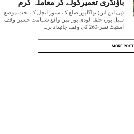
باؤنڈری تعمیرکولے کر معاملہ گرم
(پی این این) بھاگلپور:ضلع کے سبور انچل کے تحت موضع
تہبل پور، حلقہ لودی پور میں واقع شہامت حسین وقف
اسٹیٹ نمبر-263 کی وقف جائیداد پر...
MORE POST