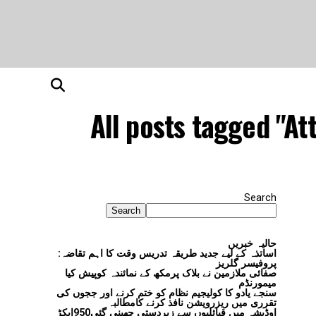
All posts tagged "At
Search
Search
حالیہ خبریں
اساتذہ کے لیے جدید طریقہ تدریس وقت کا اہم تقاضہ:
پروفیسر گلریز
صفائی ملازمین نے بلاک پرمکھ کے نمائندہ کوپیش کیا
میمورنڈم
سنجے یادو کا کولیجیم نظام کو ختم کرنے اور ججوں کی
تقرری میں ریزرویشن نافذ کرنے کامطالبہ
اوڈیشہ میں قبائلیوں سے زبردستی چھینی گئی950ایکڑ