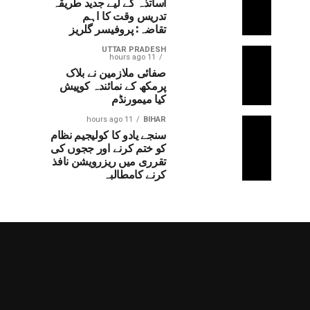
اساتذہ کے لیے جدید طریقہ
تدریس وقت کا اہم
تقاضہ: پروفیسر گلریز
UTTAR PRADESH
11 hours ago
صفائی ملازمین نے بلاک
پرمکھ کے نمائندہ کوپیش
کیا میمورنڈم
11 hours ago
BIHAR
سنجے یادو کا کولیجیم نظام
کو ختم کرنے اور ججوں کی
تقرری میں ریزرویشن نافذ
کرنے کامطالبہ