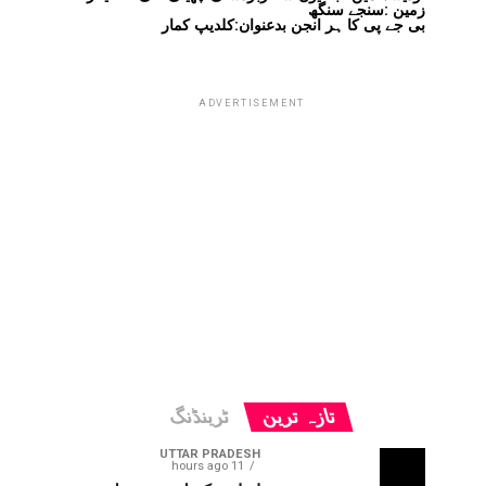
زمین :سنجے سنگھ
بی جے پی کا ہر انجن بدعنوان:کلدیپ کمار
ADVERTISEMENT
تازہ ترین
ٹرینڈنگ
UTTAR PRADESH
11 hours ago