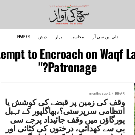
دلی این سی آر
محاسبہ
بہار
دیش
EPAPER
tempt to Encroach on Waqf L
Patronage?"
2 months ago
BIHAR
وقف کی زمین پر قبضے کی کوشش یا
انتظامی سرپرستی؟،بھاگلپور کے تہبل
پورگاؤں میں وقف جائیداد پرجے سی
بی سے کھدائی، درختوں کی کٹائی اور