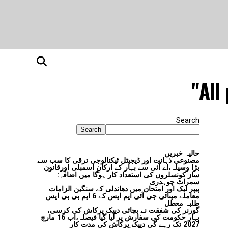
All
Search
Search
حالیہ خبریں
مصنوعی ذہانت اور ڈیجیٹل ٹیکنالوجی ترقی کا سب سے
بڑا وسیلہ،اے آئی سے بہار کے ارکانِ اسمبلی اورقانون
ساز کونسلروں کی استعداد کار ہوگا میں اضافہ:
سمراٹ چوہدری
پیپر لیک اور امتحان میں دھاندلی کے سنگین الزامات
معاملے میںآئی جی آئی ایم ایس کے 6 ایم بی بی ایس
طلبہ معطل
گورنر کی شفقت نے بچائی دیپک پرکاش کی کرسی،
بہار حکومت کی سفارش پر لیا گیا فیصلہ،اب 16 مارچ
2027 تک رہے گی دیپک پرکاش کی مدت کار