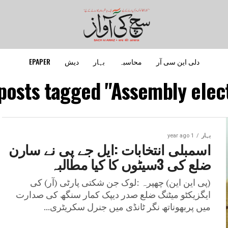
دلی این سی آر
محاسبہ
بہار
دیش
EPAPER
 posts tagged "Assembly elect
بہار
1 year ago
اسمبلی انتخابات :ایل جے پی نے سارن
ضلع کی 3سیٹوں کا کیا مطالبہ
(پی این این) چھپرہ :لوک جن شکتی پارٹی (آر) کی
ایگزیکٹو میٹنگ ضلع صدر دیپک کمار سنگھ کی صدارت
میں پربھوناتھ نگر ٹانڈی میں جنرل سکریٹری...