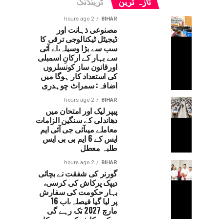
تازہ ترین
ٹرینڈنگ
2 hours ago
BIHAR
مصنوعی ذہانت اور
ڈیجیٹل ٹیکنالوجی ترقی کا
سب سے بڑا وسیلہ،اے آئی
سے بہار کے ارکانِ اسمبلی
اورقانون ساز کونسلروں
کی استعداد کار ہوگا میں
اضافہ: سمراٹ چوہدری
2 hours ago
BIHAR
پیپر لیک اور امتحان میں
دھاندلی کے سنگین الزامات
معاملے میںآئی جی آئی ایم
ایس کے 6 ایم بی بی ایس
طلبہ معطل
2 hours ago
BIHAR
گورنر کی شفقت نے بچائی
دیپک پرکاش کی کرسی،
بہار حکومت کی سفارش
پر لیا گیا فیصلہ،اب 16
مارچ 2027 تک رہے گی