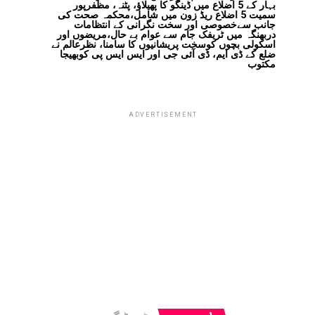
بہار کے 5 اضلاع میں ڈینگو کا پھیلاؤ، پٹنہ، مظفرپور
سمیت 5 اضلاع ریڈ زون میں شامل،محکمہ صحت کی
جانب سےخصوصی اور سخت نگرانی کے انتظامات
دربھنگہ میں ٹریفک جام سے عوام بے حال،مریضوں اور
اسکولی بچوں کوسخت پریشانیوں کا سامنا، نظرعالم نے
ضلع کے ڈی ایم، ڈی آئی جی اور ایس ایس پی کوبھیجا
مکتوب
ADVERTISEMENT