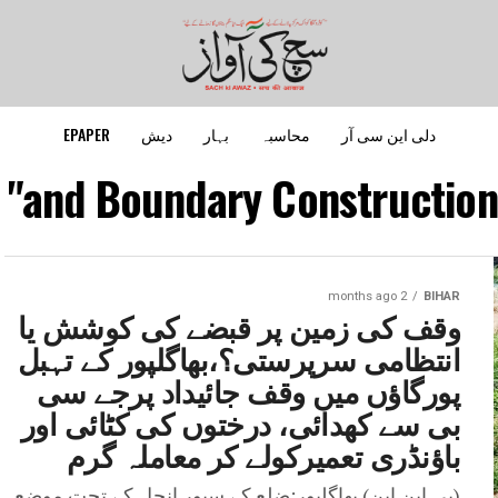
دلی این سی آر
محاسبہ
بہار
دیش
EPAPER
 "and Boundary Construction 
2 months ago
BIHAR
وقف کی زمین پر قبضے کی کوشش یا
انتظامی سرپرستی؟،بھاگلپور کے تہبل
پورگاؤں میں وقف جائیداد پرجے سی
بی سے کھدائی، درختوں کی کٹائی اور
باؤنڈری تعمیرکولے کر معاملہ گرم
(پی این این) بھاگلپور:ضلع کے سبور انچل کے تحت موضع