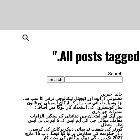
All posts tagged
Search
Search
حالیہ خبریں
مصنوعی ذہانت اور ڈیجیٹل ٹیکنالوجی ترقی کا سب سے
بڑا وسیلہ،اے آئی سے بہار کے ارکانِ اسمبلی اورقانون
ساز کونسلروں کی استعداد کار ہوگا میں اضافہ:
سمراٹ چوہدری
پیپر لیک اور امتحان میں دھاندلی کے سنگین الزامات
معاملے میںآئی جی آئی ایم ایس کے 6 ایم بی بی ایس
طلبہ معطل
گورنر کی شفقت نے بچائی دیپک پرکاش کی کرسی،
بہار حکومت کی سفارش پر لیا گیا فیصلہ،اب 16 مارچ
2027 تک رہے گی دیپک پرکاش کی مدت کار