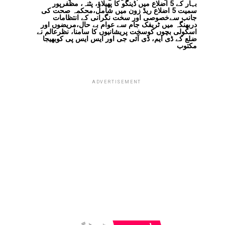
بہار کے 5 اضلاع میں ڈینگو کا پھیلاؤ، پٹنہ، مظفرپور
سمیت 5 اضلاع ریڈ زون میں شامل،محکمہ صحت کی
جانب سےخصوصی اور سخت نگرانی کے انتظامات
دربھنگہ میں ٹریفک جام سے عوام بے حال،مریضوں اور
اسکولی بچوں کوسخت پریشانیوں کا سامنا، نظرعالم نے
ضلع کے ڈی ایم، ڈی آئی جی اور ایس ایس پی کوبھیجا
مکتوب
ADVERTISEMENT