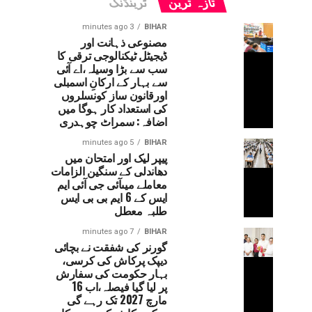
تازہ ترین
ٹرینڈنگ
3 minutes ago
BIHAR
مصنوعی ذہانت اور
ڈیجیٹل ٹیکنالوجی ترقی کا
سب سے بڑا وسیلہ،اے آئی
سے بہار کے ارکانِ اسمبلی
اورقانون ساز کونسلروں
کی استعداد کار ہوگا میں
اضافہ: سمراٹ چوہدری
5 minutes ago
BIHAR
پیپر لیک اور امتحان میں
دھاندلی کے سنگین الزامات
معاملے میںآئی جی آئی ایم
ایس کے 6 ایم بی بی ایس
طلبہ معطل
7 minutes ago
BIHAR
گورنر کی شفقت نے بچائی
دیپک پرکاش کی کرسی،
بہار حکومت کی سفارش
پر لیا گیا فیصلہ،اب 16
مارچ 2027 تک رہے گی