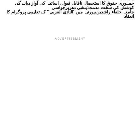
جمہوری حقوق کا استحصال ناقابل قبول، اساتذہ کی آواز دبانے کی
کوشش کی سخت مذمت:بنشی دھربرجواسی
جامعہ خلفاء راشدین،پورنیہ میں’’النادی العربی‘‘ کے تعلیمی پروگرام کا
انعقاد
ADVERTISEMENT