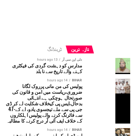
تازہ ترین
ٹرینڈنگ
دلی این سی آر
13 hours ago
مدارس کو دہشت گردی کی فیکٹری
کہنے والے تاریخ سے نا بلد
14 hours ago
BIHAR
پولیس کی من مانی پرروک لگانا
ضروری،ریاست میں امن و قانون کی
صورتحال ہوچکی ہے انتہائی
بدحال،ایس پی کیخلاف شکایت لے کر ڈی
جی پی سے ملے تیجسوی یادو، اے کے-47
سے فائرنگ کرنے والے پولیس اہلکاروں
کے خلاف ایف آئی آر درج کرنے کا مطالبہ
14 hours ago
BIHAR
این ڈی اے کے اپنے ہی رکن پارلیمنٹ نے