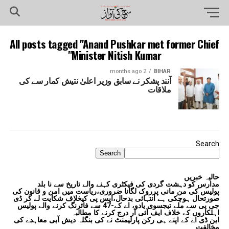
All posts tagged "Anand Pushkar met former Chief
Minister Nitish Kumar"
2 months ago
BIHAR
آنند پشکر نے سابق وزیر اعلیٰ نتیش کمار سے کی
ملاقات
Search
Search
حالیہ خبریں
مدارس کو دہشت گردی کی فیکٹری کہنے والے تاریخ سے نا بلد
پولیس کی من مانی پرروک لگانا ضروری،ریاست میں امن و قانون کی
صورتحال ہوچکی ہے انتہائی بدحال،ایس پی کیخلاف شکایت لے کر ڈی
جی پی سے ملے تیجسوی یادو، اے کے-47 سے فائرنگ کرنے والے پولیس
اہلکاروں کے خلاف ایف آئی آر درج کرنے کا مطالبہ
این ڈی اے کے اپنے ہی رکن پارلیمنٹ نے کی بنگلہ دیش آبی معاہدے کی
مخالفت