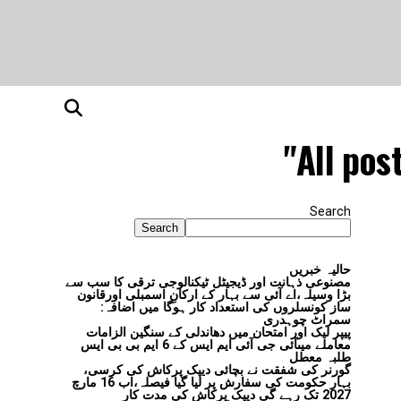
All pos
Search
Search
حالیہ خبریں
مصنوعی ذہانت اور ڈیجیٹل ٹیکنالوجی ترقی کا سب سے
بڑا وسیلہ،اے آئی سے بہار کے ارکانِ اسمبلی اورقانون
ساز کونسلروں کی استعداد کار ہوگا میں اضافہ:
سمراٹ چوہدری
پیپر لیک اور امتحان میں دھاندلی کے سنگین الزامات
معاملے میںآئی جی آئی ایم ایس کے 6 ایم بی بی ایس
طلبہ معطل
گورنر کی شفقت نے بچائی دیپک پرکاش کی کرسی،
بہار حکومت کی سفارش پر لیا گیا فیصلہ،اب 16 مارچ
2027 تک رہے گی دیپک پرکاش کی مدت کار