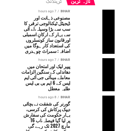
تازہ ترین
ٹرینڈنگ
7 hours ago
BIHAR
مصنوعی ذہانت اور
ڈیجیٹل ٹیکنالوجی ترقی کا
سب سے بڑا وسیلہ،اے آئی
سے بہار کے ارکانِ اسمبلی
اورقانون ساز کونسلروں
کی استعداد کار ہوگا میں
اضافہ: سمراٹ چوہدری
7 hours ago
BIHAR
پیپر لیک اور امتحان میں
دھاندلی کے سنگین الزامات
معاملے میںآئی جی آئی ایم
ایس کے 6 ایم بی بی ایس
طلبہ معطل
8 hours ago
BIHAR
گورنر کی شفقت نے بچائی
دیپک پرکاش کی کرسی،
بہار حکومت کی سفارش
پر لیا گیا فیصلہ،اب 16
مارچ 2027 تک رہے گی