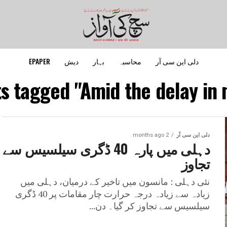
دلی این سی آر
محاسبہ
بہار
دیش
EPAPER
ts tagged "Amid the delay in
دلی این سی آر
2 months ago
دہلی میں پارہ 40 ڈگری سیلسیس سے
تجاوز
نئی دہلی : مانسون میں تاخیر کے درمیان، دہلی میں
زیادہ سے زیادہ درجہ حرارت چار مقامات پر 40 ڈگری
سیلسیس سے تجاوز کر گیا۔ دن...