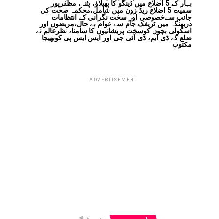
بہار کے 5 اضلاع میں ڈینگو کا پھیلاؤ، پٹنہ، مظفرپور
سمیت 5 اضلاع ریڈ زون میں شامل،محکمہ صحت کی
جانب سےخصوصی اور سخت نگرانی کے انتظامات
دربھنگہ میں ٹریفک جام سے عوام بے حال،مریضوں اور
اسکولی بچوں کوسخت پریشانیوں کا سامنا، نظرعالم نے
ضلع کے ڈی ایم، ڈی آئی جی اور ایس ایس پی کوبھیجا
مکتوب
ADVERTISEMENT