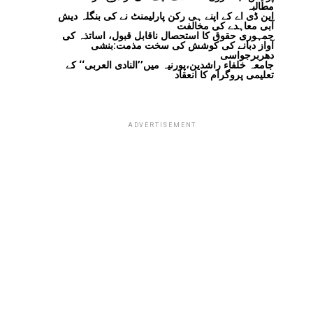
مطالبہ
این ڈی اے کے اپنے ہی رکن پارلیمنٹ نے کی بنگلہ دیش
آبی معاہدے کی مخالفت
جمہوری حقوق کا استحصال ناقابل قبول، اساتذہ کی
آواز دبانے کی کوشش کی سخت مذمت:بنشی
دھربرجواسی
جامعہ خلفاء راشدین،پورنیہ میں’’النادی العربی‘‘ کے
تعلیمی پروگرام کا انعقاد
ADVERTISEMENT