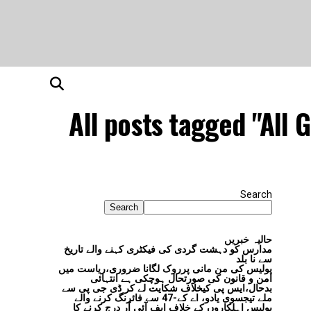
All posts tagged "All
Search
Search
حالیہ خبریں
مدارس کو دہشت گردی کی فیکٹری کہنے والے تاریخ
سے نا بلد
پولیس کی من مانی پرروک لگانا ضروری،ریاست میں
امن و قانون کی صورتحال ہوچکی ہے انتہائی
بدحال،ایس پی کیخلاف شکایت لے کر ڈی جی پی سے
ملے تیجسوی یادو، اے کے-47 سے فائرنگ کرنے والے
پولیس اہلکاروں کے خلاف ایف آئی آر درج کرنے کا