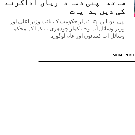
ساتھ اپنی ذمہ داریاں اداکرنے
کی دیں ہدایات
(پی این این) پٹنہ:بہار حکومت کے نائب وزیر اعلیٰ اور
وزیر وسائل آب وجے کمار چودھری نے کہا کہ محکمہ
وسائل آب کسانوں اور عام لوگوں...
MORE POST