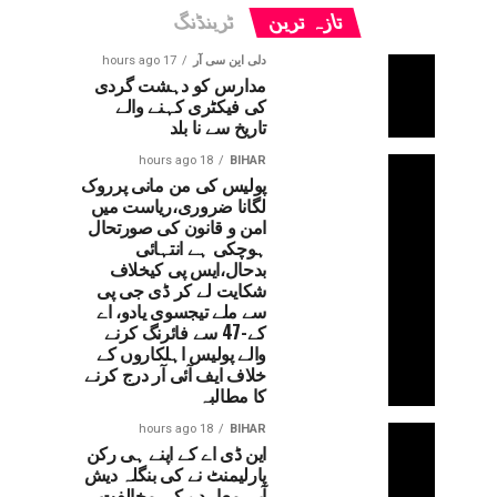
تازہ ترین
ٹرینڈنگ
دلی این سی آر
17 hours ago
مدارس کو دہشت گردی
کی فیکٹری کہنے والے
تاریخ سے نا بلد
18 hours ago
BIHAR
پولیس کی من مانی پرروک
لگانا ضروری،ریاست میں
امن و قانون کی صورتحال
ہوچکی ہے انتہائی
بدحال،ایس پی کیخلاف
شکایت لے کر ڈی جی پی
سے ملے تیجسوی یادو، اے
کے-47 سے فائرنگ کرنے
والے پولیس اہلکاروں کے
خلاف ایف آئی آر درج کرنے
کا مطالبہ
18 hours ago
BIHAR
این ڈی اے کے اپنے ہی رکن
پارلیمنٹ نے کی بنگلہ دیش
آبی معاہدے کی مخالفت