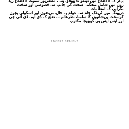
بہار کے 5 اضلاع میں ڈینگو کا پھیلاؤ، پٹنہ، مظفرپور سمیت 5 اضلاع ریڈ
زون میں شامل،محکمہ صحت کی جانب سےخصوصی اور سخت
نگرانی کے انتظامات
دربھنگہ میں ٹریفک جام سے عوام بے حال،مریضوں اور اسکولی بچوں
کوسخت پریشانیوں کا سامنا، نظرعالم نے ضلع کے ڈی ایم، ڈی آئی جی
اور ایس ایس پی کوبھیجا مکتوب
ADVERTISEMENT