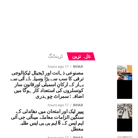
تازہ ترین
ٹرینڈنگ
17 hours ago
BIHAR
مصنوعی ذہانت اور ڈیجیٹل ٹیکنالوجی
ترقی کا سب سے بڑا وسیلہ،اے آئی سے
بہار کے ارکانِ اسمبلی اورقانون ساز
کونسلروں کی استعداد کار ہوگا میں
اضافہ: سمراٹ چوہدری
17 hours ago
BIHAR
پیپر لیک اور امتحان میں دھاندلی کے
سنگین الزامات معاملے میںآئی جی آئی
ایم ایس کے 6 ایم بی بی ایس طلبہ
معطل
17 hours ago
BIHAR