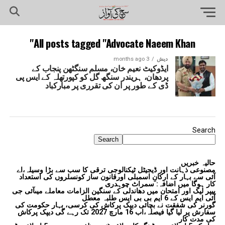
All posts tagged "Advocate Naeem Khan"
دیش
3 months ago
ایڈوکیٹ نعیم خان، مسلم سنگٹھن پنجاب کے
پردھان، ہریندر سنگھ گل کو کپورتھلہ کے ایس پی
ڈی کے طور پر ان کی تقرری پر مبارکباد
Search
Search
حالیہ خبریں
مصنوعی ذہانت اور ڈیجیٹل ٹیکنالوجی ترقی کا سب سے بڑا وسیلہ،اے
آئی سے بہار کے ارکانِ اسمبلی اورقانون ساز کونسلروں کی استعداد
کار ہوگا میں اضافہ: سمراٹ چوہدری
پیپر لیک اور امتحان میں دھاندلی کے سنگین الزامات معاملے میںآئی جی
آئی ایم ایس کے 6 ایم بی بی ایس طلبہ معطل
گورنر کی شفقت نے بچائی دیپک پرکاش کی کرسی، بہار حکومت کی
سفارش پر لیا گیا فیصلہ،اب 16 مارچ 2027 تک رہے گی دیپک پرکاش
کی مدت کار