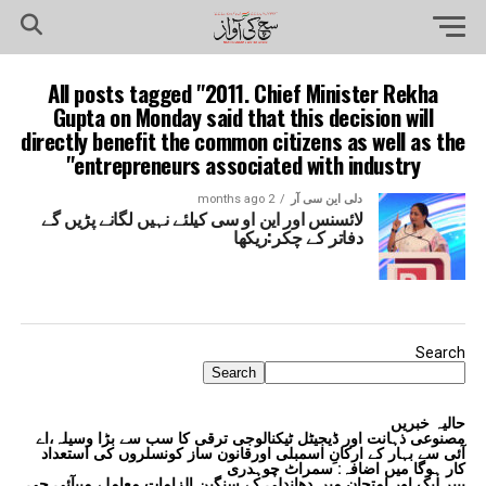
All posts tagged "2011. Chief Minister Rekha
Gupta on Monday said that this decision will
directly benefit the common citizens as well as the
entrepreneurs associated with industry"
دلی این سی آر
2 months ago
لائسنس اور این او سی کیلئے نہیں لگانے پڑیں گے
دفاتر کے چکر:ریکھا
Search
Search
حالیہ خبریں
مصنوعی ذہانت اور ڈیجیٹل ٹیکنالوجی ترقی کا سب سے بڑا وسیلہ،اے
آئی سے بہار کے ارکانِ اسمبلی اورقانون ساز کونسلروں کی استعداد
کار ہوگا میں اضافہ: سمراٹ چوہدری
پیپر لیک اور امتحان میں دھاندلی کے سنگین الزامات معاملے میںآئی جی