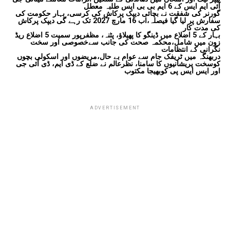
آئی ایم ایس کے 6 ایم بی بی ایس طلبہ معطل
گورنر کی شفقت نے بچائی دیپک پرکاش کی کرسی، بہار حکومت کی
سفارش پر لیا گیا فیصلہ،اب 16 مارچ 2027 تک رہے گی دیپک پرکاش
کی مدت کار
بہار کے 5 اضلاع میں ڈینگو کا پھیلاؤ، پٹنہ، مظفرپور سمیت 5 اضلاع ریڈ
زون میں شامل،محکمہ صحت کی جانب سےخصوصی اور سخت
نگرانی کے انتظامات
دربھنگہ میں ٹریفک جام سے عوام بے حال،مریضوں اور اسکولی بچوں
کوسخت پریشانیوں کا سامنا، نظرعالم نے ضلع کے ڈی ایم، ڈی آئی جی
اور ایس ایس پی کوبھیجا مکتوب
ADVERTISEMENT