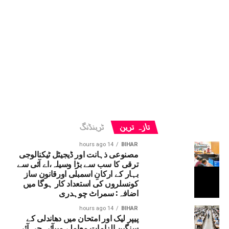
تازہ ترین
ٹرینڈنگ
14 hours ago
BIHAR
مصنوعی ذہانت اور ڈیجیٹل ٹیکنالوجی
ترقی کا سب سے بڑا وسیلہ،اے آئی سے
بہار کے ارکانِ اسمبلی اورقانون ساز
کونسلروں کی استعداد کار ہوگا میں
اضافہ: سمراٹ چوہدری
14 hours ago
BIHAR
پیپر لیک اور امتحان میں دھاندلی کے
سنگین الزامات معاملے میںآئی جی آئی