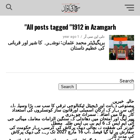
All posts tagged "1912 in Azamgarh"
دلی این سی آر
1 year ago
بریگیڈیئر محمد عثمان: نوشہرہ کا شیر اور قربانی
کی عظیم داستان
Search
Search
حالیہ خبریں
مصنوعی ذہانت اور ڈیجیٹل ٹیکنالوجی ترقی کا سب سے بڑا وسیلہ،اے
آئی سے بہار کے ارکانِ اسمبلی اورقانون ساز کونسلروں کی استعداد
کار ہوگا میں اضافہ: سمراٹ چوہدری
پیپر لیک اور امتحان میں دھاندلی کے سنگین الزامات معاملے میںآئی جی
آئی ایم ایس کے 6 ایم بی بی ایس طلبہ معطل
گورنر کی شفقت نے بچائی دیپک پرکاش کی کرسی، بہار حکومت کی
سفارش پر لیا گیا فیصلہ،اب 16 مارچ 2027 تک رہے گی دیپک پرکاش
کی مدت کار