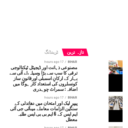
تازہ ترین
ٹرینڈنگ
17 hours ago
BIHAR
مصنوعی ذہانت اور ڈیجیٹل ٹیکنالوجی
ترقی کا سب سے بڑا وسیلہ،اے آئی سے
بہار کے ارکانِ اسمبلی اورقانون ساز
کونسلروں کی استعداد کار ہوگا میں
اضافہ: سمراٹ چوہدری
17 hours ago
BIHAR
پیپر لیک اور امتحان میں دھاندلی کے
سنگین الزامات معاملے میںآئی جی آئی
ایم ایس کے 6 ایم بی بی ایس طلبہ
معطل
17 hours ago
BIHAR