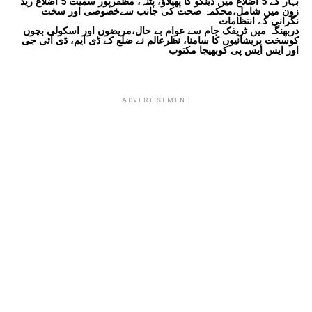
بہار کے 5 اضلاع میں ڈینگو کا پھیلاؤ، پٹنہ، مظفرپور سمیت 5 اضلاع ریڈ
زون میں شامل،محکمہ صحت کی جانب سےخصوصی اور سخت
نگرانی کے انتظامات
دربھنگہ میں ٹریفک جام سے عوام بے حال،مریضوں اور اسکولی بچوں
کوسخت پریشانیوں کا سامنا، نظرعالم نے ضلع کے ڈی ایم، ڈی آئی جی
اور ایس ایس پی کوبھیجا مکتوب
ADVERTISEMENT