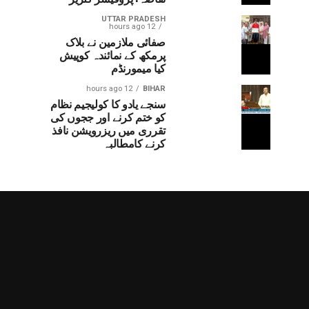
UTTAR PRADESH
12 hours ago
صفائی ملازمین نے بلاک
پرمکھ کے نمائندہ کوپیش
کیا میمورنڈم
12 hours ago
BIHAR
سنجے یادو کا کولیجیم نظام
کو ختم کرنے اور ججوں کی
تقرری میں ریزرویشن نافذ
کرنے کامطالبہ