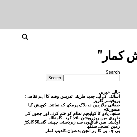
Search
Search
حالیہ خبریں
اساتذہ کے لیے جدید طریقہ تدریس وقت کا اہم تقاضہ:
پروفیسر گلریز
صفائی ملازمین نے بلاک پرمکھ کے نمائندہ کوپیش کیا
میمورنڈم
سنجے یادو کا کولیجیم نظام کو ختم کرنے اور ججوں کی
تقرری میں ریزرویشن نافذ کرنے کامطالبہ
اوڈیشہ میں قبائلیوں سے زبردستی چھینی گئی950ایکڑ
زمین :سنجے سنگھ
بی جے پی کا ہر انجن بدعنوان:کلدیپ کمار