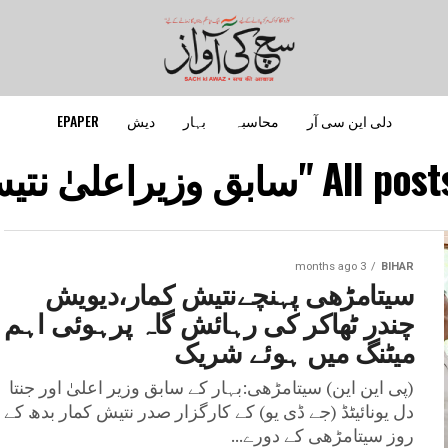
دلی این سی آر
محاسبہ
بہار
دیش
EPAPER
 وزیراعلیٰ نتیش کمار"
3 months ago
BIHAR
سیتامڑھی پہنچےنتیش کمار،دیویش
چندر ٹھاکر کی رہائش گاہ پرہوئی اہم
میٹنگ میں ہوئے شریک
(پی این این) سیتامڑھی:بہار کے سابق وزیر اعلیٰ اور جنتا
دل یونائیٹڈ (جے ڈی یو) کے کارگزار صدر نتیش کمار بدھ کے
روز سیتامڑھی کے دورے...