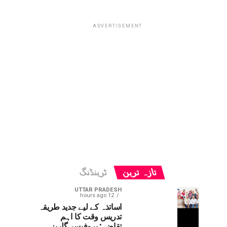
ADVERTISEMENT
تازہ ترین
ٹرینڈنگ
UTTAR PRADESH
12 hours ago
اساتذہ کے لیے جدید طریقہ
تدریس وقت کا اہم
تقاضہ: پروفیسر گلریز