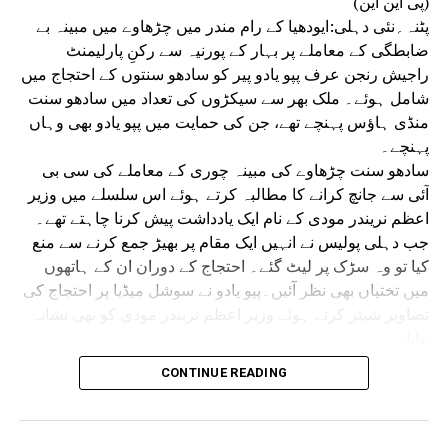
(پی این این)
پٹنہ؍نئی دہلی:ایودھیا کے رام مندر میں چڑھاوے میں مبینہ بے
ضابطگی کے معاملے پر بہار کے پورنیہ سے رکنِ پارلیمنٹ
راجیش رنجن عرف پپو یادو پیر کو سادھو سنتوں کے احتجاج میں
شامل ہوئے۔ ملک بھر سے سیکڑوں کی تعداد میں سادھو سنت
منڈی ہاؤس پہنچے تھے، جن کی حمایت میں پپو یادو بھی وہاں
پہنچے۔
سادھو سنت چڑھاوے کی مبینہ چوری کے معاملے کی سی بی
آئی سے جانچ کرانے کا مطالبہ کرتے ہوئے اس سلسلے میں وزیر
اعظم نریندر مودی کے نام ایک یادداشت پیش کرنا چاہتے تھے۔
جب دہلی پولیس نے انہیں ایک مقام پر بھیڑ جمع کرنے سے منع
کیا تو وہ سڑک پر لیٹ گئے۔ احتجاج کے دوران ان کے ہاتھوں
میں تختیاں بھی نظر آئیں۔پپو یادو نے سوشل میڈیا پر احتجاج کی
تصاویر شیئر کرتے ہوئے وزیر اعظم نریندر مودی کو بھی نشانہ
بنایا۔
سوشل میڈیا پلیٹ فارم ایکس پر تصاویر کے ساتھ پپو یادو نے
CONTINUE READING
لکھا:’’چندہ چور گدی چھوڑ، رام جی کے لٹیرے کرسی چھوڑو!
رام مخالف کال نیمیوں کے سرپرست وزیر اعظم کواصلی
سادھو سنتوں سے خوف کیوں ستا رہا ہے؟‘‘’’جب جب مودی