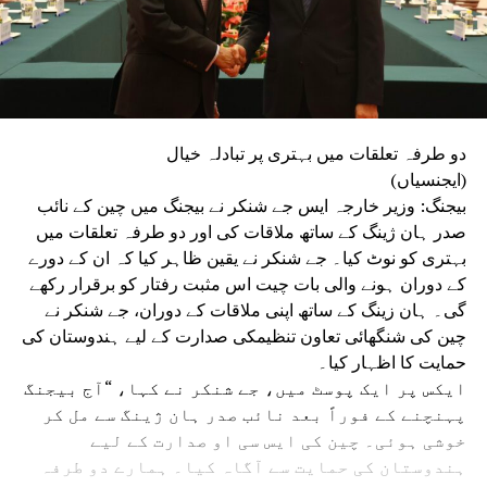
دو طرفہ تعلقات میں بہتری پر تبادلہ خیال
(ایجنسیاں)
بیجنگ: وزیر خارجہ ایس جے شنکر نے بیجنگ میں چین کے نائب
صدر ہان ژینگ کے ساتھ ملاقات کی اور دو طرفہ تعلقات میں
بہتری کو نوٹ کیا۔ جے شنکر نے یقین ظاہر کیا کہ ان کے دورے
کے دوران ہونے والی بات چیت اس مثبت رفتار کو برقرار رکھے
گی۔ ہان زینگ کے ساتھ اپنی ملاقات کے دوران، جے شنکر نے
چین کی شنگھائی تعاون تنظیمکی صدارت کے لیے ہندوستان کی
حمایت کا اظہار کیا۔
ایکس پر ایک پوسٹ میں، جے شنکر نے کہا، “آج بیجنگ
پہنچنے کے فوراً بعد نائب صدر ہان ژینگ سے مل کر
خوشی ہوئی۔ چین کی ایس سی او صدارت کے لیے
ہندوستان کی حمایت سے آگاہ کیا۔ ہمارے دو طرفہ