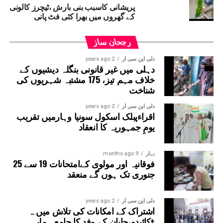
پریشانی کاسبب بنی بارش ،ٹیچرز کالونی
کے گھروں میں بھرا کئی فٹ پانی
رجحان ساز
دلی این سی آر
2 years ago
دہلی میں غیر قانونی بنگلہ دیشیوں کے
خلاف مہم تیز، 175 مشتبہ شہریوں کی
شناخت
دلی این سی آر
2 years ago
اقراءپبلک اسکول سونیا وہارمیں تقریب
یومِ جمہوریہ کا انعقاد
بہار
9 months ago
فوقانیہ اور مولوی کےامتحانات 19 سے 25
جنوری تک ہوں گے منعقد
دلی این سی آر
2 years ago
اشتراک کے امکانات کی تلاش میں ہ
±کائیدو،جاپان کے وفد کا جامعہ ملیہ