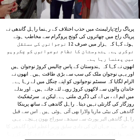
کارروائی کا مطالبہ کیا۔ پولیس نے انہیں حراست میں لے کر
دوسری سمت بھیج دیا۔
پریاگ راج:پارلیمنٹ میں حذب اختلاف کے رہنما راہل گاندھی نے
پریاگ راج میں چھاتروں کی گونج پروگرام سے مخاطب ہوتے
ہوئے کہا کہ ہزار میں صرف 12 نوجوانوں کی مستقل
نوکری ہے۔ ہندوستان کا نظام نوجوانوں کو چکرویو
میں پھنسا رہا ہے۔
انھوں نے کہا کہ ہندوستان کے پاس چالیس کروڑ نوجوان ہیں
اور یہی نوجوان ملک کی سب سے بڑی طاقت ہیں۔ انھوں نے
الزام لگایا کہ سسٹم نوجوانوں کو اپنے چنگل میں لے رہا ہے۔
خاندان والوں سے لاکھوں کروڑ روپے لئے جاتے ہیں۔ اور بدلے
میں ایم اے ، بی اے کی ڈگری ملتی ہے۔لیکن یہ سرٹیفکیٹ
روزگار کی گارنٹی نہیں دیتا۔ راہل گاندھی کے ساتھ پرینکا
گاندھی کی بیٹی ماریا واڈرا بھی آئی ہوئی ہیں۔ اس سے قبل
راہل گاندھی ائیر پورٹ سے سیدھے سوراج بھون پہنچے۔ یہی
وہ جگہ ہے جہاں ان کی دادی سابق وزیر اعظم اندرا گاندھی کا
جنم ہوا تھا اب یہ میوزیم ہے۔ یہ مقام جنگ آزادی کا مرکز رہا