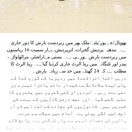
بھوپال/جے پور/پٹنہ:ملک بھر میں زبردست بارش کا دور جاری
ہے۔ مدھیہ پردیش گجرات، اترپردیش، بہار سمیت 16 ریاستوں
میں زبردست بارش ہورہی ہے۔ بستی مہاراشٹر، مراٹھاواڑہ،
بیدر اور تلنگانہ میں ریڈ الرٹ جاری کردیا گیاہے۔ ریڈ الرٹ کا
مطلب ہے کہ 24 گھنٹے میں حد سے زیادہ بارش۔
دریں اثنا اتراکھنڈ میں ردپریا کے گوری کنڈ کے
پاس لینڈ سلائڈنگ سے کیدار ناتھ یاترا تیسرے دن
بھی بند رہی ۔ اس دوران کئی گھروں میں پتھروں کا
ملبہ گھس گیا۔ اور نصف درجن گاڑیوں کے بہنے کی
خبریں ہیں۔ کانوڑیوں کو بچانے کے لئے ایس ڈی آر
ایف ٹیم لگی ہوئی ہے۔ آسام میں سیلاب سے مرنے
والوں کی تعداد اب سو سے پار کرگئی ہے۔ پانچ لاکھ
سے زائد آبادی والے علاقے زیر آب ہیں۔ وہاں کے لوگ