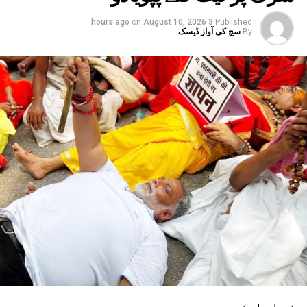
ہندوستان میں بڑے پیمانے پر سراہا گیا ہے۔ انہوں نے کہا، “ہم
on
August 10, 2026
3 hours ago
Published
نے اپنے سفارتی تعلقات کے قیام کی 75 ویں سالگرہ منائی
By
سچ کی آواز ڈیسک
ہے۔ کیلاش مانسروور یاترا کی بحالی کو بھی
ہندوستان میں بڑے پیمانے پر سراہا گیا ہے۔
ہمارے تعلقات کو معمول پر لانے سے باہمی طور پر
فائدہ مند نتائج برآمد ہوسکتے ہیں۔
RELATED TOPICS:
DISCUSSES IMPROVEMENT IN BILATERAL TIES
EXTERNAL AFFAIRS MINISTER S JAISHANKAR MEETS CHINESE
VICE PRESIDENT HAN ZHENG
INDIA AND CHINA HAVE CELEBRATED THE 75TH ANNIVERSARY OF
DIPLOMATIC RELATIONS
UP NEX
واجہ معین الدین چشتی لینگویج یونیورسٹی میں ’ٹریننگ
ار ٹرینرز‘ ورکشاپ کا انعقاد
DON'T MISS
پبلک گرلزانٹر کالج دیوبند میں شاندار آرٹ مقابلوں کا انعقاد