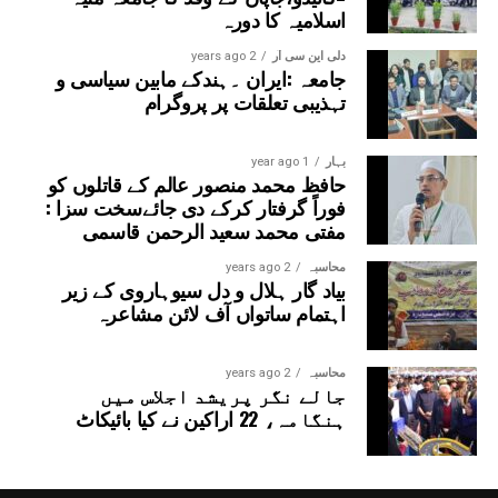
اسلامیہ کا دورہ
دلی این سی آر
2 years ago
جامعہ :ایران ۔ہندکے مابین سیاسی و
تہذیبی تعلقات پر پروگرام
بہار
1 year ago
حافظ محمد منصور عالم کے قاتلوں کو
فوراً گرفتار کرکے دی جائےسخت سزا :
مفتی محمد سعید الرحمن قاسمی
محاسبہ
2 years ago
بیاد گار ہلال و دل سیوہاروی کے زیر
اہتمام ساتواں آف لائن مشاعرہ
محاسبہ
2 years ago
جالے نگر پریشد اجلاس میں
ہنگامہ، 22 اراکین نے کیا بائیکاٹ