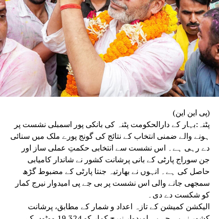
(پی این این)
پٹنہ:بہار کے دارالحکومت پٹنہ کی بانکی پور اسمبلی نشست پر
ہونے والے ضمنی انتخاب کے نتائج کی گونج پورے ملک میں سنائی
دے رہی ہے۔ اس نشست سے انتخابی حکمتِ عملی ساز اور
جن سوراج پارٹی کے بانی پرشانت کشور نے شاندار کامیابی
حاصل کی ہے۔ انہوں نے بھارتیہ جنتا پارٹی کے مضبوط گڑھ
سمجھی جانے والی اس نشست پر بی جے پی امیدوار نیرج کمار
کو شکست دے دی۔
الیکشن کمیشن کے تازہ اعداد و شمار کے مطابق، پرشانت
کشور نے بی جے پی امیدوار نیرج کمار کو 19,324 ووٹوں کے