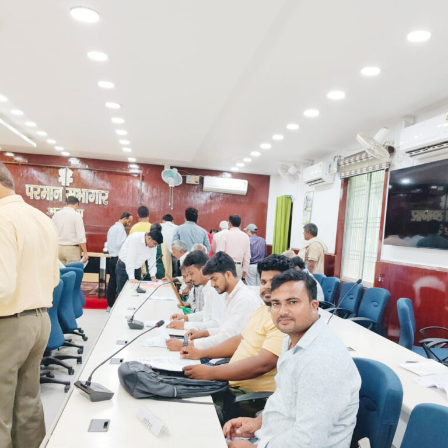
نظر آئے گی۔‘‘وہیں پرشانت کشور نے آج بھارتیہ
جنتا پارٹی (بی جے پی) کی اعلیٰ قیادت سے بہار کے
لیے ایک “اہل، ایماندار اور ترقی پسند” شخص کو
وزیر اعلیٰ مقرر کرنے کی اپیل کی۔ مسٹر کشور نے
دعویٰ کیا کہ بانکی پور اسمبلی ضمنی انتخاب کے
نتائج نے ریاست کی قیادت میں تبدیلی کے لیے عوام
کی خواہش کو واضح کر دیا ہے۔
انہوں نے بانکی پور ضمنی انتخاب میں جیت کی طرف بڑھتے
ہوئے گنتی مرکز کے باہر نامہ نگاروں سے بات چیت کرتے ہوئے
کہا کہ عوام نے نیشنل ڈیموکریٹک الائنس (این ڈی اے) کو 202
ایم ایل ایز کا مینڈیٹ دیا تھا۔ انہوں نے کہا کہ اب بی جے پی کی
ذمہ داری ہے کہ وہ بہار کی قیادت کسی ایسے شخص کے
سپرد کرے جس کا عکس بے داغ ہو اور جو تعلیم، روزگار اور گڈ
گورننس کو یقینی بنانے کے ساتھ ساتھ ہجرت (مائگریشن) کو
روک سکے۔
مسٹر کشور نے کہا کہ بہار کو ایک ایسے اچھے اور اہل وزیر
اعلیٰ کی ضرورت ہے جو معیاری تعلیم فراہم کرے، روزگار کے
مواقع پیدا کرے اور بہاریوں کے وقار کو بحال کرے۔انہوں نے
کسی متبادل لیڈر کا نام لیے بغیر کہا کہ ان کی مخالفت کسی