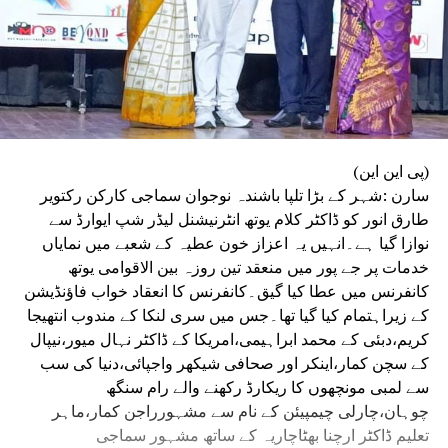
(پی این این)
سارن :شہر کے بڑا تلپا باشندہ نوجوان سماجی کارکن رکتویر
طارق انور کو ڈاکٹر کلام یوتھ انٹرنیشنل لیڈر شپ ایوارڈ سے
نوازا گیا ہے۔انہیں یہ اعزاز خون عطیہ کے شعبے میں نمایاں
خدمات پر جے پور میں منعقد تین روزہ بین الاقوامی یوتھ
کانفرنس میں عطا کیا گیق۔کانفرنس کا انعقاد خواب فاؤنڈیشن
کے زیراہتمام کیا گیا تھا۔جس میں سری لنکا کے مندوب انتھیجا
کریم،دبئی کے محمد ابراہیمی،امریکا کے ڈاکٹر نہال میور،نیپال
کے سچن کمار،اینکر اور صحافی شیکھر واجپائی،دنیا کی سب
سے لمبی مونچھوں کا ریکارڈ رکھنے والے رام سنگھ
چوہان،چارلی چیمپیئن کے نام سے مشہورراجن کمار،ماہر
تعلیم ڈاکٹر ارچنا بھٹاچاریہ کے ساتھ مشہور سماجی