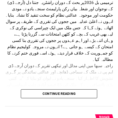
ترمیمی بل 2026پر بحث کے دوران راشٹریہ جنتا دل (آرجے ڈی)
کے نوجوان اور شعلہ بیاں رکن پارلیمنٹ سنجے یادو نے مودی
حکومت اور موجودہ عدالتی نظام کو سخت تنقید کا نشانہ بنایا۔
انہوں نے اعلیٰ عدلیہ میں ججوں کی تقرری کے طریقے پر سوال
اٹھاتے ہوئے کہا کہ جس ملک میں ایک چپراسی کی نوکری کے
لیے بھی غریب کے بچے کو کٹھن امتحانات سے گزرنا پڑتا ہے،
وہاں اتنے بڑے اور اہم عہدوں پر ججوں کی تقرری بنا کسی
امتحان کے کیسے ہو جاتی ہے؟ انہوں نے مروجہ کولیجیم نظام
کو جمہوریت کے خلاف قرار دیتے ہوئے اسے فوری ختم کرنے کا
مطالبہ کیا۔
راجیہ سبھا میں اپنی مدلل اور تیکھی تقریر کے دوران آرجے ڈی
ایم پی نے ملک کے سماجی ڈھانچے اور عدالتی نمائندگی پر گہری
تشویش کا اظہار کیا۔ سنجے یادو نے ایوان کو بتایا کہ “یہ کتنی
بڑی ناانصافی ہے کہ ملک کی 85 فیصد آبادی دلت، آدیواسی اور
پسماندہ طبقات (او بی سی ایس سی ٹی) پر مشتمل ہے، لیکن
CONTINUE READING
جب ہم اعلیٰ عدلیہ (ہائی کورٹس اور سپریم کورٹ) کی طرف
دیکھتے ہیں تو وہاں ان مظلوم طبقات کے ججوں کی تعداد ایک
فیصد بھی نہیں ہے۔” انہوں نے زور دے کر کہا کہ عدلیہ میں
سماجی انصاف کو یقینی بنانے کے لیے ججوں کی تقرری میں
BIHAR