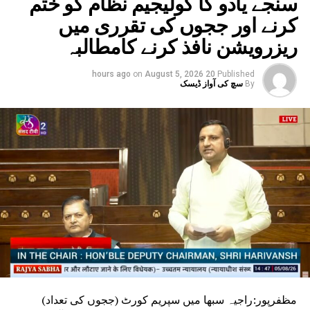
سنجے یادو کا کولیجیم نظام کو ختم
کرنے اور ججوں کی تقرری میں
ریزرویشن نافذ کرنے کامطالبہ
on
August 5, 2026
20 hours ago
Published
By
سچ کی آواز ڈیسک
مظفرپور:راجیہ سبھا میں سپریم کورٹ (ججوں کی تعداد)