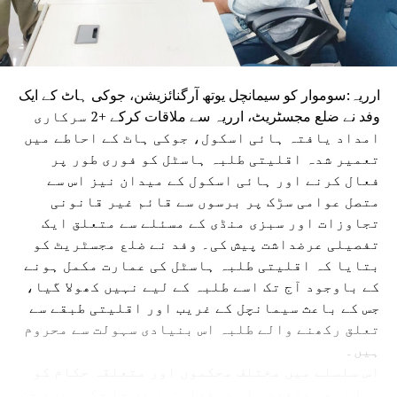
فرد یا پارٹی سے نہیں بلکہ’’کمزور قیادت‘‘سے ہے۔ وزیر اعلیٰ
مسٹر چودھری کا نام لیے بغیر ان کی طرف اشارہ کرتے ہوئے
انہوں نے الزام لگایا کہ ان سے لوگ اچھی طرح واقف ہیں اور
اگر ایسی ہی قیادت برقرار رہی تو بہار کی ترقی پر برا اثر پڑے
ارریہ:سوموار کو سیمانچل یوتھ آرگنائزیشن، جوکی ہاٹ کے ایک
گا۔
وفد نے ضلع مجسٹریٹ، ارریہ سے ملاقات کرکے +2 سرکاری
امداد یافتہ ہائی اسکول، جوکی ہاٹ کے احاطے میں
تعمیر شدہ اقلیتی طلبہ ہاسٹل کو فوری طور پر
فعال کرنے اور ہائی اسکول کے میدان نیز اس سے
متصل عوامی سڑک پر برسوں سے قائم غیر قانونی
تجاوزات اور سبزی منڈی کے مسئلے سے متعلق ایک
تفصیلی عرضداشت پیش کی۔ وفد نے ضلع مجسٹریٹ کو
بتایا کہ اقلیتی طلبہ ہاسٹل کی عمارت مکمل ہونے
کے باوجود آج تک اسے طلبہ کے لیے نہیں کھولا گیا،
جس کے باعث سیمانچل کے غریب اور اقلیتی طبقے سے
تعلق رکھنے والے طلبہ اس بنیادی سہولت سے محروم
ہیں۔
اس سلسلے میں مختلف محکموں اور متعلقہ حکام کو
پہلے بھی متعدد بار درخواستیں دی جا چکی ہیں، جن