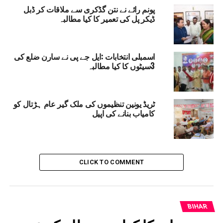
پونم رائے نے نتن گڈکری سے ملاقات کر ڈبل
لوگوں کو اعزاز دیتا ہے۔
ڈیکر پل کی تعمیر کا کیا مطالبہ
KHAWAB FOUNDATION
RELATED TOPICS:
ORMER PRESIDENT AND MISSILE MAN DR. APJ KALAM
SARAN NEWS
اسمبلی انتخابات :ایل جے پی نے سارن ضلع کی
TARIQ ANWAR KALAM YOUTH LEADERSHIP AWARD WINNER
3سیٹوں کا کیا مطالبہ
UP NEX
ہار میں 70 ہزار کروڑ کاہوا گھوٹالہ :پون کھیڑا
ٹریڈ یونین تنظیموں کی ملک گیر عام ہڑتال کو
DON'T MISS
کامیاب بنانے کی اپیل
بہار کا سسٹم بھگوان بھروسے ،کتے کے بعدٹریکٹر کے نام پر
رہائش سرٹیفکیٹ کی درخواست پر تیجسوی کاسرکار پر
حملہ
CLICK TO COMMENT
BIHAR