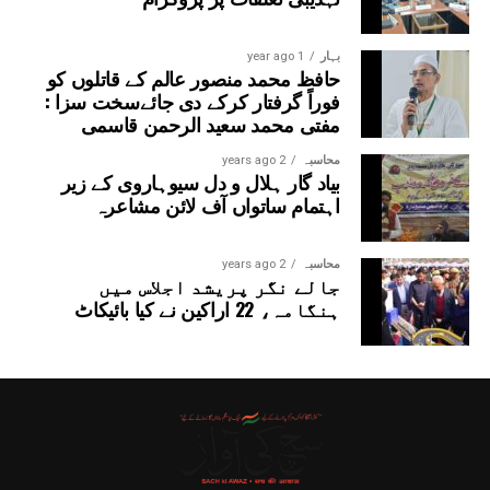
بہار
1 year ago
حافظ محمد منصور عالم کے قاتلوں کو
فوراً گرفتار کرکے دی جائےسخت سزا :
مفتی محمد سعید الرحمن قاسمی
محاسبہ
2 years ago
بیاد گار ہلال و دل سیوہاروی کے زیر
اہتمام ساتواں آف لائن مشاعرہ
محاسبہ
2 years ago
جالے نگر پریشد اجلاس میں
ہنگامہ، 22 اراکین نے کیا بائیکاٹ