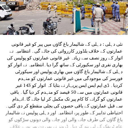
نئی دہلی : دہلی کے شالیمار باغ گاؤں میں پیر کو غیر قانونی
عمارتوں کے خلاف بلڈوزر کارروائی کی جائے گی۔ انتظامیہ نے
اتوار کے روز نصف سے زیادہ غیر قانونی عمارتوں کو پولیس کی
بھاری نفری اور سکیورٹی کے ساتھ گرا دیا۔انتظامیہ نے اتوار کو
دہلی کے شالیمار باغ گاؤں میں بھاری پولیس اور سیکورٹی
فورسز کی موجودگی میں غیر قانونی عمارتوں کو منہدم
کردیا۔ ڈی ایم ایس ایس پریہار نے بتایا کہ اتوار کو 143 غیر
قانونی عمارتوں میں سے 50 فیصد کو منہدم کر دیا گیا۔ باقی
عمارتوں کو گرانے کا کام پیر تک مکمل کر لیا جائے گا۔انہدام
سے قبل عمارتوں کے باقی حصوں کی بجلی منقطع کر دی گئی۔
احتیاطی تدابیر کے طور پر، انتظامیہ اور دہلی پولیس نے شالیمار
باغ گاؤں کی طرف جانے والی اور جانے والی دونوں سڑکوں کو
عام ٹریفک کے لیے بند کر دیا۔ ڈرونز نے بھی دن بھر پورے علاقے