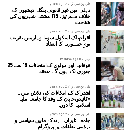
سیکٹر-38A بوٹینیکل گارڈن، سیکٹر-44، نوئیڈا آفس، سیکٹر-96،
دلی این سی آر
2 years ago
دہلی میں غیر قانونی بنگلہ دیشیوں کے
سیکٹر-97، سیکٹر-105، سیکٹر-108، سیکٹر-93، اور پنچشیل
خلاف مہم تیز، 175 مشتبہ شہریوں کی
بوائز انٹر کالج شامل ہوں گے۔
شناخت
دلی این سی آر
2 years ago
اقراءپبلک اسکول سونیا وہارمیں تقریب
یومِ جمہوریہ کا انعقاد
بہار
8 months ago
فوقانیہ اور مولوی کےامتحانات 19 سے 25
جنوری تک ہوں گے منعقد
دلی این سی آر
2 years ago
اشتراک کے امکانات کی تلاش میں ہ
±کائیدو،جاپان کے وفد کا جامعہ ملیہ
اسلامیہ کا دورہ
دلی این سی آر
2 years ago
جامعہ :ایران ۔ہندکے مابین سیاسی و
تہذیبی تعلقات پر پروگرام