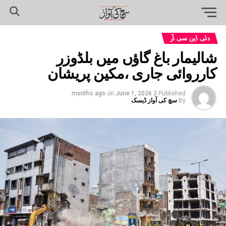
دلی این سی آر
شالیمار باغ گاؤں میں بلڈوزر
کارروائی جاری ،مکین پریشان
on
June 1, 2026
2 months ago
Published
By
سچ کی آواز ڈیسک