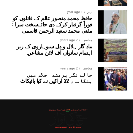
بہار
1 year ago
حافظ محمد منصور عالم کے قاتلوں کو
فوراً گرفتار کرکے دی جائےسخت سزا :
مفتی محمد سعید الرحمن قاسمی
محاسبہ
2 years ago
بیاد گار ہلال و دل سیوہاروی کے زیر
اہتمام ساتواں آف لائن مشاعرہ
محاسبہ
2 years ago
جالے نگر پریشد اجلاس میں
ہنگامہ، 22 اراکین نے کیا بائیکاٹ