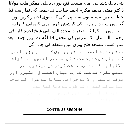
نئی دہلی:شاہی امام مسجد فتح پوری دہلی مفکر ملت مولانا
عام لوگوں کو سستے گھر فراہم کرنے میں ناکام ہو
ڈاکٹر مفتی محمد مکرم احمد صاحب نے جمعہ کی نماز سے قبل
چکی ہے۔
خطاب میں مسلمانوں سے اپیل کی کہ تقوی اختیار کریں اور
گناہوں سے دور رہنے کی کوشش کریں یہی کامیابی کا راستہ
RELATED TOPICS:
ہے انہوں نے کہا کہ حضرت مجدد الف ثانی شیخ احمد فاروقی
UP NEX
رحمتہ اللہ علیہ کے عرس کی محفل 14 اگست بروز جمعہ بعد
کومت گٹر کے پانی کو ٹریٹ کرکے پانی کی کمی کوکرے
نماز عشاء مسجد فتح پوری میں منعقد کی جائے گی۔
ی دور
مفتی مکرم احمد نے اتر پردیش کے نائب وزیراعلی
DON'T MISS
کے بیان کی شدید مذمت کی جس میں انہوں نے الزام
اسکول آف پلاننگ کے دفتر میںلگی آگ
لگایا ہے کہ مدارس دہشت گردی کی فیکٹری ہیں ۔
مفتی مکرم نے کہا کہ یہ بیان اشتعال انگیزی اور
فرقہ پرستی والا ہے جو اصل مسائل سے عوام کی توجہ
ہٹانے کے لیے ان کی طرف سے دیا گیا ہے۔
بھارت کو آزادی مدارس کی وجہ سے ملی ہے وہ تاریخ
سے ناواقف ہیں انہوں نے کہا کہ آج تک ایک بھی
مدرسہ میں دہشت گردی کا ثبوت نہیں ملا ہے بہت عرصے
CONTINUE READING
سے مدارس پر یہ الزام لگایا جاتا رہا ہے جس کا
مقصد سیاسی فائدہ حاصل کرنا ہے اس کے علاوہ کچھ
اور نہیں۔ مفتی مکرم نے آسام کے سیلاب زدگان کے