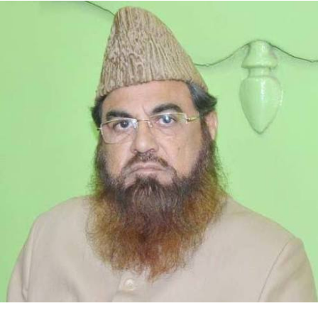
کے لیے خصوصی امدادی پیکج کا بھی اعلان کیا ہے۔ اس کی
روشنی میں، ہر اہل خاندان اور یونٹ کو ₹3 لاکھ کی یک وقتی
ایکس گریشیا امداد ملے گی۔ مزید برآں، جن خاندانوں کے پاس
دہلی میں متبادل رہائش نہیں ہے، انہیں ساودا گھیرا میں واقع
رہائشی یونٹوں میں 11 ماہ کے لیے لائسنس پر مبنی عارضی
رہائش فراہم کی جائے گی۔شمال مغربی ضلع کے ڈپٹی کمشنر
آف پولیس (ڈی سی پی) اکانکشا یادو نے بتایا کہ سول ایجنسیوں
نے سپریم کورٹ کے حکم کی تعمیل میں شالیمار باغ گاؤں میں
مسمار کرنے کی کارروائیاں کیں۔ دہلی پولیس نے امن و امان
کے لیے تیاریاں کیں۔ دہلی پولیس، سی آر پی ایف، اور ریپڈ
ایکشن فورس کی دس کمپنیاں تعینات کی گئیں۔ ڈرونز نے پورے
علاقے کی نگرانی کی۔انتظامیہ کی کارروائی کے درمیان کئی
متاثرہ خاندان قیمتی سامان اٹھائے ہوئے دیکھے گئے۔ بہت سے
متاثرہ خاندانوں اور رہائشیوں نے اس کارروائی پر سوال اٹھاتے
ہوئے الزام لگایا کہ 50 سال سے زیادہ عرصے سے وہاں
رہنے اور جائیداد کے دستاویزات، بجلی اور پانی
کے کنکشن، آدھار کارڈ اور ووٹر کارڈ رکھنے کے
باوجود یہ کارروائی نہیں کی جانی چاہیے تھی۔
متاثرین نے الزام لگایا کہ انتظامیہ اور حکومت