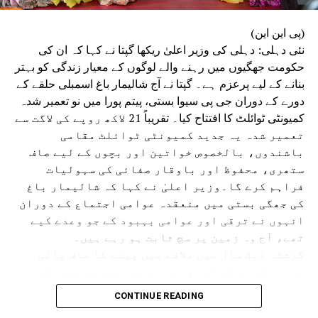
(پی این این)
نئی دہلی: دہلی کی وزیر اعلیٰ ریکھا گپتا نے کہا کہ ان کی
حکومت جھگیوں میں رہنے والے لوگوں کے معیار زندگی کو بہتر
بنانے کے لیے پرعزم ہے۔ گپتا نے آج شالیمار باغ اسمبلی حلقے کے
دورے کے دوران جی پی سیوا بستی، پیتم پورا میں نو تعمیر شدہ
کمیونٹی ٹوائلٹ کا افتتاح کیا۔ تقریباً 21 لاکھ روپے کی لاگت سے
تعمیر شدہ یہ جدید کمیونٹی ٹوائلٹ مقامی
باشندوں، بالخصوص خواتین اور بچوں کے لیے صاف
ستھری، محفوظ اور باوقار صفائی کی سہولیات
فراہم کرے گا۔وزیر اعلیٰ نے کہا کہ شالیمار باغ
کی جھگی بستی میں منعقدہ عوامی اجتماع کے دوران
انہوں نے ترقی اور عوامی بہبود کے جو وعدے کیے
تھے، آج وہ زمین پر سچ ثابت ہو رہے ہیں۔
گزشتہ ایک سال میں علاقے میں پینے کا صاف پانی
فراہم کرنے کے لیے واٹر اے ٹی ایم، غریبوں کو
سستا اور تغذیہ بخش کھانا فراہم کرنے کے لیے اٹل
CONTINUE READING
کینٹین، پانی کی نئی پائپ لائن، سی سی ٹی وی