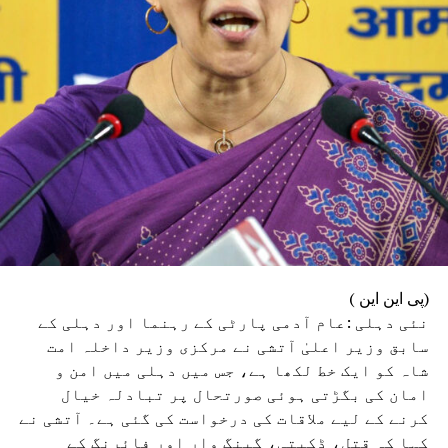
(پی این این )
نئی دہلی :عام آدمی پارٹی کے رہنما اور دہلی کے
سابق وزیر اعلیٰ آتشی نے مرکزی وزیر داخلہ امت
شاہ کو ایک خط لکھا ہے، جس میں دہلی میں امن و
امان کی بگڑتی ہوئی صورتحال پر تبادلہ خیال
کرنے کے لیے ملاقات کی درخواست کی گئی ہے۔ آتشی نے
کہا کہ قتل، ڈکیتی، گینگ وار اور فائرنگ کے