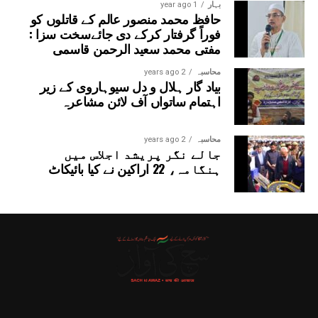
بہار
1 year ago
حافظ محمد منصور عالم کے قاتلوں کو
فوراً گرفتار کرکے دی جائےسخت سزا :
مفتی محمد سعید الرحمن قاسمی
محاسبہ
2 years ago
بیاد گار ہلال و دل سیوہاروی کے زیر
اہتمام ساتواں آف لائن مشاعرہ
محاسبہ
2 years ago
جالے نگر پریشد اجلاس میں
ہنگامہ، 22 اراکین نے کیا بائیکاٹ