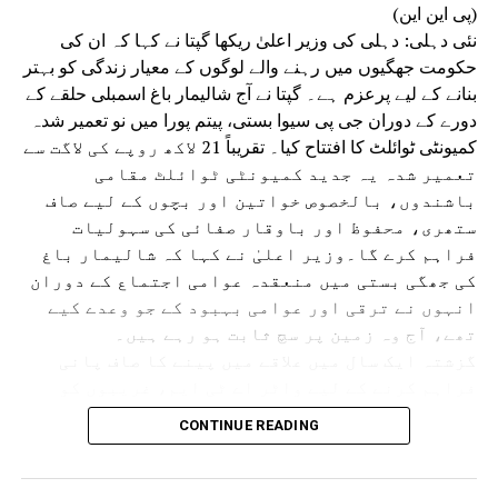
(پی این این)
نئی دہلی: دہلی کی وزیر اعلیٰ ریکھا گپتا نے کہا کہ ان کی
حکومت جھگیوں میں رہنے والے لوگوں کے معیار زندگی کو بہتر
بنانے کے لیے پرعزم ہے۔ گپتا نے آج شالیمار باغ اسمبلی حلقے کے
دورے کے دوران جی پی سیوا بستی، پیتم پورا میں نو تعمیر شدہ
کمیونٹی ٹوائلٹ کا افتتاح کیا۔ تقریباً 21 لاکھ روپے کی لاگت سے
تعمیر شدہ یہ جدید کمیونٹی ٹوائلٹ مقامی
باشندوں، بالخصوص خواتین اور بچوں کے لیے صاف
ستھری، محفوظ اور باوقار صفائی کی سہولیات
فراہم کرے گا۔وزیر اعلیٰ نے کہا کہ شالیمار باغ
کی جھگی بستی میں منعقدہ عوامی اجتماع کے دوران
انہوں نے ترقی اور عوامی بہبود کے جو وعدے کیے
تھے، آج وہ زمین پر سچ ثابت ہو رہے ہیں۔
گزشتہ ایک سال میں علاقے میں پینے کا صاف پانی
فراہم کرنے کے لیے واٹر اے ٹی ایم، غریبوں کو
سستا اور تغذیہ بخش کھانا فراہم کرنے کے لیے اٹل
CONTINUE READING
کینٹین، پانی کی نئی پائپ لائن، سی سی ٹی وی
کیمرے، اسٹریٹ لائٹس، نالیوں کی تعمیر اور جدید
کمیونٹی ٹوائلٹس جیسے متعدد ترقیاتی منصوبوں