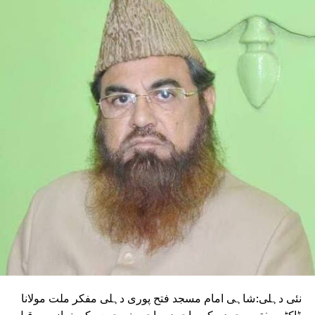
UP NEX
ہلی والوں کو بڑا تحفہ،ہولی اور دیوالی پرملے گا مفت
یس سلنڈر
DON'T MISS
مفتی محمد مکرم احمدکاچندہ نہ دینے پر مسجد اور
مکانوں کو نذر آتش کرنے والوں پر کارروائی کا مطالبہ
نئی دہلی:شاہی امام مسجد فتح پوری دہلی مفکر ملت مولانا
ڈاکٹر مفتی محمد مکرم احمد صاحب نے جمعہ کی نماز سے قبل