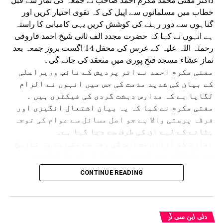
خطاب میں مسلمانوں سے اپیل کی کہ تقوی اختیار کریں اور
گناہوں سے دور رہنے کی کوشش کریں یہی کامیابی کا راستہ
ہے انہوں نے کہا کہ حضرت مجدد الف ثانی شیخ احمد فاروقی
رحمتہ اللہ علیہ کے عرس کی محفل 14 اگست بروز جمعہ بعد
نماز عشاء مسجد فتح پوری میں منعقد کی جائے گی۔
مفتی مکرم احمد نے اتر پردیش کے نائب وزیراعلی
کے بیان کی شدید مذمت کی جس میں انہوں نے الزام
لگایا ہے کہ مدارس دہشت گردی کی فیکٹری ہیں ۔
مفتی مکرم نے کہا کہ یہ بیان اشتعال انگیزی اور
فرقہ پرستی والا ہے جو اصل مسائل سے عوام کی توجہ
ہٹانے کے لیے ان کی طرف سے دیا گیا ہے۔
بھارت کو آزادی مدارس کی وجہ سے ملی ہے وہ تاریخ
سے ناواقف ہیں انہوں نے کہا کہ آج تک ایک بھی
مدرسہ میں دہشت گردی کا ثبوت نہیں ملا ہے بہت عرصے
CONTINUE READING
سے مدارس پر یہ الزام لگایا جاتا رہا ہے جس کا
مقصد سیاسی فائدہ حاصل کرنا ہے اس کے علاوہ کچھ
اور نہیں۔ مفتی مکرم نے آسام کے سیلاب زدگان کے
ساتھ ہمدردی کا اظہار کرتے ہوئے عوام سے اپیل کی
دلی این سی آر