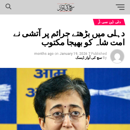
دلی این سی آر
دہلی میں بڑھتے جرائم پر آتشی نے
امت شاہ کو بھیجا مکتوب
on
January 19, 2026
7 months ago
Published
By
سچ کی آواز ڈیسک