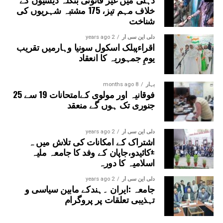
سیکٹر-97، سیکٹر-105، سیکٹر-108، سیکٹر-93، اور پنچشیل
خلاف مہم تیز، 175 مشتبہ شہریوں کی
بوائز انٹر کالج شامل ہوں گے۔
شناخت
دلی این سی آر
2 years ago
اقراءپبلک اسکول سونیا وہارمیں تقریب
یومِ جمہوریہ کا انعقاد
بہار
8 months ago
فوقانیہ اور مولوی کےامتحانات 19 سے 25
جنوری تک ہوں گے منعقد
دلی این سی آر
2 years ago
اشتراک کے امکانات کی تلاش میں ہ
±کائیدو،جاپان کے وفد کا جامعہ ملیہ
اسلامیہ کا دورہ
دلی این سی آر
2 years ago
جامعہ :ایران ۔ہندکے مابین سیاسی و
تہذیبی تعلقات پر پروگرام