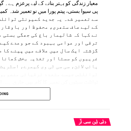
معیار زندگی کو بہتر بنانے کے لیے پرعزم ہے۔ گپ
سے تعمیر شدہ یہ جدید کمیونٹی ٹوائل
کے لیے صاف ستھری، محفوظ اور باوقار 
نے کہا کہ شالیمار باغ کی جھگی بستی 
ترقی اور عوامی بہبود کے جو وعدے کیے ت
گزشتہ ایک سال میں علاقے میں پینے کا 
غریبوں کو سستا اور تغذیہ بخش کھانا 
پائپ لائن، سی سی ٹی وی کیمرے، اسٹریٹ
ٹوائلٹ سیٹوں کی تعمیر کا کام بھی جاری ہے۔
رہنےوالے لوگوں کے معیار زندگی کو بہتر بنانے
DING
میں غریبوں کی فلاح و بہبود سب سے پہلی تر
تعلیم، صحت، صفائی اور بنیادی سہولیات کی
دارالحکومت کے ہر علاقے میں شہریوں کو معیا
رہی ہے۔انہوں نے کہا کہ دہلی حکومت خواتین 
دلی این سی آر
عزم کے ساتھ کام کر رہی ہے۔دہلی لکشمی یوجن