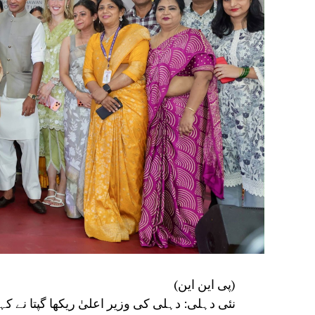
(پی این این)
نئی دہلی: دہلی کی وزیر اعلیٰ ریکھا گپتا نے 