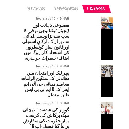
VIDEOS
TRENDING
LATEST
15 hours ago
BIHAR
مصنوعی ذہانت اور
ڈیجیٹل ٹیکنالوجی ترقی کا
سب سے بڑا وسیلہ،اے آئی
سے بہار کے ارکانِ اسمبلی
اورقانون ساز کونسلروں
کی استعداد کار ہوگا میں
اضافہ: سمراٹ چوہدری
15 hours ago
BIHAR
پیپر لیک اور امتحان میں
دھاندلی کے سنگین الزامات
معاملے میںآئی جی آئی ایم
ایس کے 6 ایم بی بی ایس
طلبہ معطل
15 hours ago
BIHAR
گورنر کی شفقت نے بچائی
دیپک پرکاش کی کرسی،
بہار حکومت کی سفارش
پر لیا گیا فیصلہ،اب 16