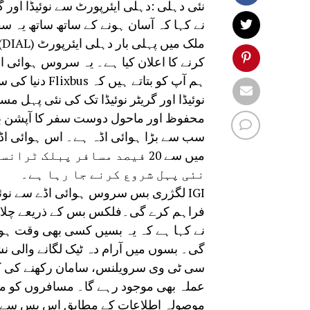
نئی دہلی :دہلی ایئرپورٹ سے نوئیڈا اور گری
نے کہا کہ آسان ہونے کے ساتھ ساتھ یہ 
م
کرنے کا اعلان کیا ہے۔ یہ سروس ہوائی اڈے کے آپریٹر DIAL اور FlixBus کے تع
ہم آپ کو بتا
نوئیڈا اور گریٹر نوئیڈا تک کی نئی پہل مس
محفوظ اور ماحول دوست سفر کا آپشن بھ
میں سے 20 فیصد مسافر پبلک
نئی پہل شروع کرنے جا رہا ہے۔
IGI لگژری بس سروس ہوائی اڈے سے نوئی
نے کہا ہے کہ یہ بسیں کسی بھی وقت ہوائ
گی۔ بسوں میں آرام دہ ٹیک لگانے والی
سی ٹی وی سرویلنس، سامان رکھنے کی کا
عملہ بھی موجود رہے گا۔ مسافروں کو م
موصولہ اطلاعات کے مطابق اس بس سے س