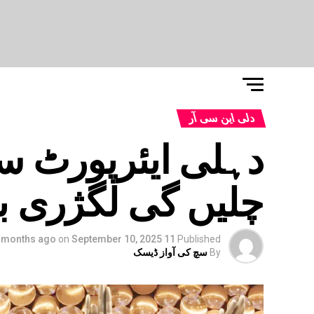
دلی این سی آر
دہلی ایئرپورٹ سے 
چلیں گی لگژری 
on
September 10, 2025
11 months ago
Published
By
سچ کی آواز ڈیسک