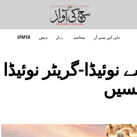
دلی این سی آر
محاسبہ
بہار
دیش
EPAPER
نوئیڈا-گریٹر نوئیڈا 
بسیں