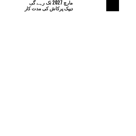
مارچ 2027 تک رہے گی
دیپک پرکاش کی مدت کار