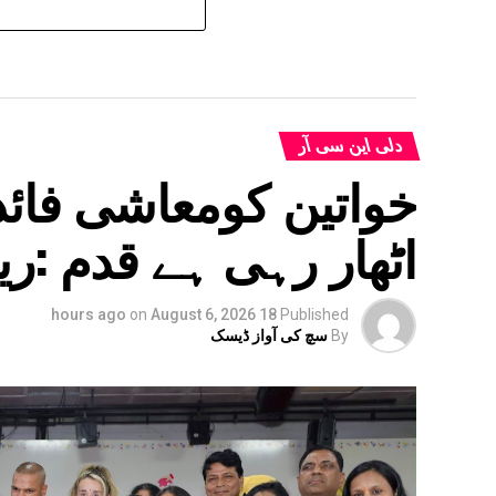
دلی این سی آر
خواتین کومعاشی فائدہ
اٹھار رہی ہے قدم :ری
on
August 6, 2026
18 hours ago
Published
By
سچ کی آواز ڈیسک