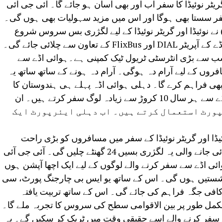
ٹر نوئیڈا کا سفر اب اور بھی آسان ہو جائے گا۔ آئی جی آئی
سفر سستا بھی ہوگا اور اس میں مزید سہولیات بھی ہوں گی۔
لک میں پہلی بار دہلی ایئرپورٹ (DIAL) نے نوئیڈا اور گریٹر نوئیڈا کے لیے لگژری بس سروس شروع
اون سے چلائی جائے گی۔
تے ہیں کہ Flixbus دنیا کی سب سے بڑی انٹرسٹی ٹریول ٹیک کمپنی ہے۔ہوائی اڈے سے
افروں کے لیے آرام دہ ہوگی۔ آرام دہ ہونے کے ساتھ ساتھ یہ
ی فراہم کرے گا۔ دہلی ہوائی اڈہ پہلے ہی ہندوستان کا
سب سے بڑا ہوائی اڈہ ہے۔ اس ہوائی اڈے سے ہر سال 10 کروڑ سے زیادہ لوگ سفر کرتے ہیں۔ ان
 ٹرانسپورٹ استعمال کرتے ہیں۔ اب دہلی ایئرپورٹ ایک
ڈا اور گریٹر نوئیڈا کے سفر میں مسافروں کو بڑی راحت
فراہم کرے گی۔فلکس بس کے ذریعے چلائی جانے والی یہ لگژری بسیں 24 گھنٹے چلیں گی۔ آئی جی آئی
ی اڈے سے سفر کرنے والے لوگوں کے لیے ایک اچھا آپشن ہوں
 نشستیں ہوں گی۔ اس کے ساتھ یو ایس بی چارجنگ پورٹ، سی
فی جگہ فراہم کی جائے گی۔ اس کے ساتھ تربیت یافتہ
کمل طور پر بین الاقوامی سطح کی سروس کا تجربہ ملے گا۔
فر کرنے والے اسے حقیقی وقت میں ٹریک کر سکیں گے۔ یہ