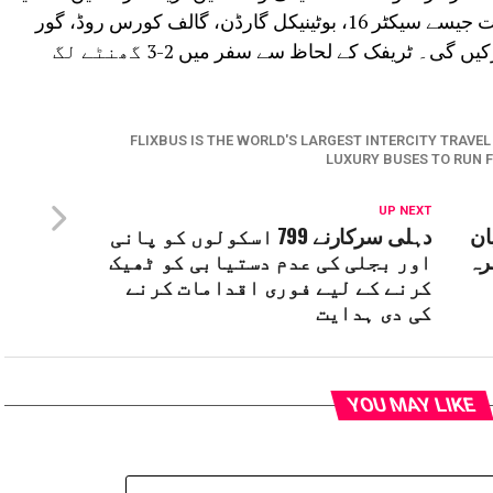
بسیں نوئیڈا اور گریٹر نوئیڈا کے اہم مقامات جیسے سیکٹر 16، بوٹینیکل گارڈن، گالف کورس روڈ، گور
سٹی، جے پی وش ٹاؤن اور پاری چوک پر رکیں گی۔ ٹریفک کے لحاظ سے سفر میں 2-3 گھنٹے لگ
FLIXBUS IS THE WORLD'S LARGEST INTERCITY TRAVE
LUXURY BUSES TO RUN F
UP NEXT
ان
دہلی سرکارنے 799 اسکولوں کو پانی
رہ
اور بجلی کی عدم دستیابی کو ٹھیک
کرنے کے لیے فوری اقدامات کرنے
کی دی ہدایت
YOU MAY LIKE