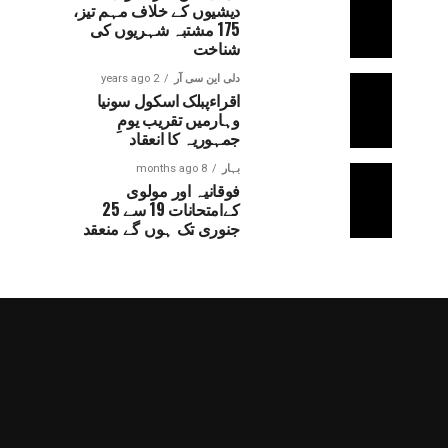
دیشیوں کے خلاف مہم تیز،
175 مشتبہ شہریوں کی
شناخت
دلی این سی آر
2 years ago
اقراءپبلک اسکول سونیا
وہارمیں تقریب یومِ
جمہوریہ کا انعقاد
بہار
8 months ago
فوقانیہ اور مولوی
کےامتحانات 19 سے 25
جنوری تک ہوں گے منعقد