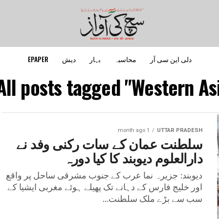
دلی این سی آر
محاسبہ
بہار
دیش
EPAPER
All posts tagged "Western Asi
1 month ago
UTTAR PRADESH
سلطنت عمان کے سات رکنی وفد نے
دارالعلوم دیوبند کا کیا دورہ
دیوبند: جزیرہ نما عرب کے جنوب مشرقی ساحل پر واقع
اور خلیج فارس کے دہانے تک پھیلے ہوئے مغربی ایشیا کے
سب سے بڑے ملک سلطنت...