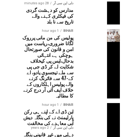
دلی این سی آر
28 minutes ago
مدارس کو دہشت گردی
کی فیکٹری کہنے والے
تاریخ سے نا بلد
1 hour ago
BIHAR
پولیس کی من مانی پرروک
لگانا ضروری،ریاست میں
امن و قانون کی صورتحال
ہوچکی ہے انتہائی
بدحال،ایس پی کیخلاف
شکایت لے کر ڈی جی پی
سے ملے تیجسوی یادو، اے
کے-47 سے فائرنگ کرنے
والے پولیس اہلکاروں کے
خلاف ایف آئی آر درج کرنے
کا مطالبہ
1 hour ago
BIHAR
این ڈی اے کے اپنے ہی رکن
پارلیمنٹ نے کی بنگلہ دیش
آبی معاہدے کی مخالفت
دلی این سی آر
2 years ago
دہلی میں غیر قانونی بنگلہ