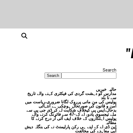
Search
Search
حالیہ خبریں
مدارس کو دہشت گردی کی فیکٹری کہنے والے تاریخ
سے نا بلد
پولیس کی من مانی پرروک لگانا ضروری،ریاست میں
امن و قانون کی صورتحال ہوچکی ہے انتہائی
بدحال،ایس پی کیخلاف شکایت لے کر ڈی جی پی سے
ملے تیجسوی یادو، اے کے-47 سے فائرنگ کرنے والے
پولیس اہلکاروں کے خلاف ایف آئی آر درج کرنے کا
مطالبہ
این ڈی اے کے اپنے ہی رکن پارلیمنٹ نے کی بنگلہ دیش
آبی معاہدے کی مخالفت