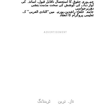
جمہوری حقوق کا استحصال ناقابل قبول، اساتذہ کی
آواز دبانے کی کوشش کی سخت مذمت:بنشی
دھربرجواسی
جامعہ خلفاء راشدین،پورنیہ میں’’النادی العربی‘‘ کے
تعلیمی پروگرام کا انعقاد
ADVERTISEMENT
تازہ ترین
ٹرینڈنگ