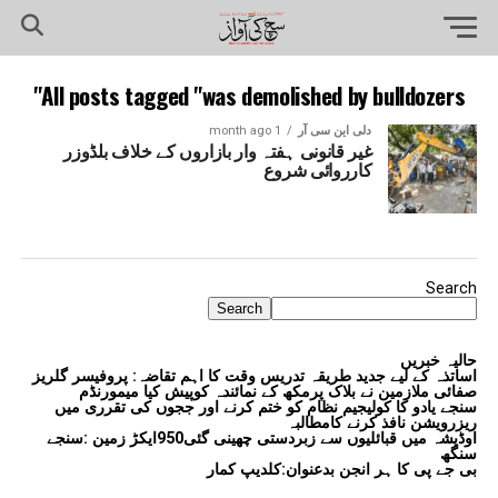
All posts tagged "was demolished by bulldozers"
دلی این سی آر
1 month ago
غیر قانونی ہفتہ وار بازاروں کے خلاف بلڈوزر
کارروائی شروع
Search
Search
حالیہ خبریں
اساتذہ کے لیے جدید طریقہ تدریس وقت کا اہم تقاضہ: پروفیسر گلریز
صفائی ملازمین نے بلاک پرمکھ کے نمائندہ کوپیش کیا میمورنڈم
سنجے یادو کا کولیجیم نظام کو ختم کرنے اور ججوں کی تقرری میں
ریزرویشن نافذ کرنے کامطالبہ
اوڈیشہ میں قبائلیوں سے زبردستی چھینی گئی950ایکڑ زمین :سنجے
سنگھ
بی جے پی کا ہر انجن بدعنوان:کلدیپ کمار