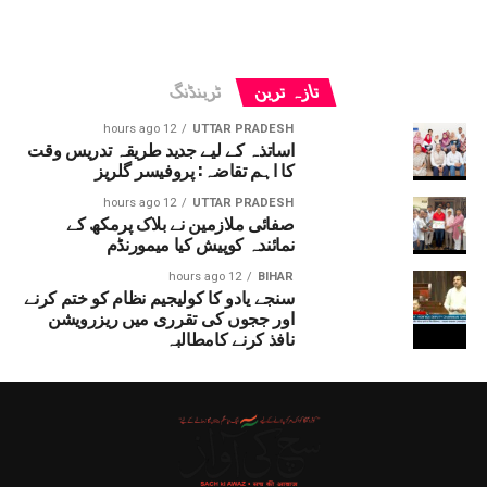
تازہ ترین
ٹرینڈنگ
12 hours ago
UTTAR PRADESH
اساتذہ کے لیے جدید طریقہ تدریس وقت
کا اہم تقاضہ: پروفیسر گلریز
12 hours ago
UTTAR PRADESH
صفائی ملازمین نے بلاک پرمکھ کے
نمائندہ کوپیش کیا میمورنڈم
12 hours ago
BIHAR
سنجے یادو کا کولیجیم نظام کو ختم کرنے
اور ججوں کی تقرری میں ریزرویشن
نافذ کرنے کامطالبہ