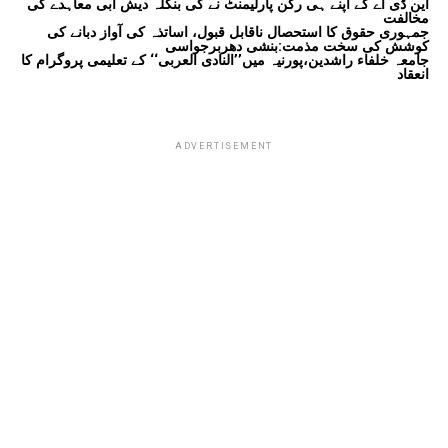
این ڈی اے کے اپنے ہی رکن پارلیمنٹ نے کی بنگلہ دیش آبی معاہدے کی
مخالفت
جمہوری حقوق کا استحصال ناقابل قبول، اساتذہ کی آواز دبانے کی
کوشش کی سخت مذمت:بنشی دھربرجواسی
جامعہ خلفاء راشدین،پورنیہ میں’’النادی العربی‘‘ کے تعلیمی پروگرام کا
انعقاد
ADVERTISEMENT