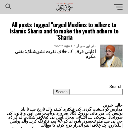
All posts tagged "urged Muslims to adhere to
Islamic Sharia and to make the youth adhere to
Sharia"
دلی این سی آر
1 month ago
اقلیتی فرقہ کے خلاف نفرت تشویشناک:مفتی
مکرم
Search
Search
حالیہ خبریں
مدارس کو دہشت گردی کی فیکٹری کہنے والے تاریخ سے نا بلد
پولیس کی من مانی پرروک لگانا ضروری،ریاست میں امن و قانون کی
صورتحال ہوچکی ہے انتہائی بدحال،ایس پی کیخلاف شکایت لے کر ڈی
جی پی سے ملے تیجسوی یادو، اے کے-47 سے فائرنگ کرنے والے پولیس
اہلکاروں کے خلاف ایف آئی آر درج کرنے کا مطالبہ