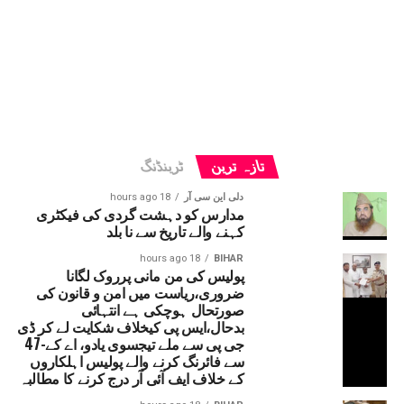
تازہ ترین
ٹرینڈنگ
دلی این سی آر
18 hours ago
مدارس کو دہشت گردی کی فیکٹری
کہنے والے تاریخ سے نا بلد
18 hours ago
BIHAR
پولیس کی من مانی پرروک لگانا
ضروری،ریاست میں امن و قانون کی
صورتحال ہوچکی ہے انتہائی
بدحال،ایس پی کیخلاف شکایت لے کر ڈی
جی پی سے ملے تیجسوی یادو، اے کے-47
سے فائرنگ کرنے والے پولیس اہلکاروں
کے خلاف ایف آئی آر درج کرنے کا مطالبہ