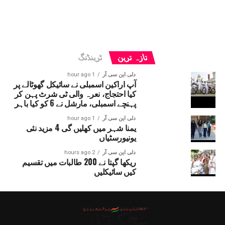
تازہ ترین
ٹرینڈنگ
دلی این سی آر
1 hour ago
آپ اراکین اسمبلی نے سائیکل گھوٹالے پر
کیا احتجاج، نعرہ والی ٹی شرٹ پہن کر
پہنچے اسمبلی، مارشل نے 6 کو کیا باہر
دلی این سی آر
1 hour ago
یمنا شہر میں کھلیں گی 4 مزید نئی
یونیورسٹیاں
دلی این سی آر
2 hours ago
ریکھا گپتا نے 200 طالبات میں تقسیم
کیں سائیکلیں