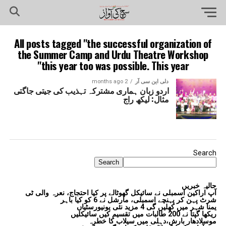
All posts tagged "the successful organization of
the Summer Camp and Urdu Theatre Workshop
this year too was possible. This year"
دلی این سی آر
2 months ago
اردو زبان ہماری مشترکہ تہذیب کی جیتی جاگتی
مثال: لیکھ راج
Search
Search
حالیہ خبریں
آپ اراکین اسمبلی نے سائیکل گھوٹالے پر کیا احتجاج، نعرہ والی ٹی
شرٹ پہن کر پہنچے اسمبلی، مارشل نے 6 کو کیا باہر
یمنا شہر میں کھلیں گی 4 مزید نئی یونیورسٹیاں
ریکھا گپتا نے 200 طالبات میں تقسیم کیں سائیکلیں
موسلادھار بارش،دہلی میں سیلاب کا خطرہ