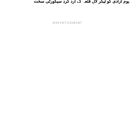
یوم آزادی کو لیکر لال قلعہ کے ارد گرد سیکورٹی سخت
ADVERTISEMENT