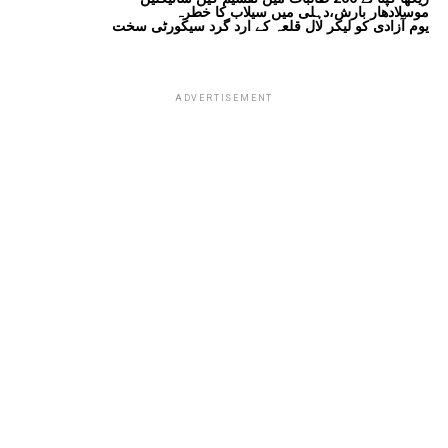
موسلادھار بارش،دہلی میں سیلاب کا خطرہ
یوم آزادی کو لیکر لال قلعہ کے ارد گرد سیکورٹی سخت
ADVERTISEMENT