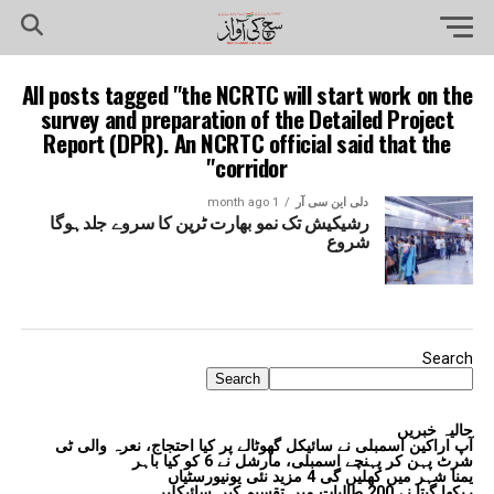
All posts tagged "the NCRTC will start work on the
survey and preparation of the Detailed Project
Report (DPR). An NCRTC official said that the
corridor"
دلی این سی آر
1 month ago
رشیکیش تک نمو بھارت ٹرین کا سروے جلدہوگا
شروع
Search
Search
حالیہ خبریں
آپ اراکین اسمبلی نے سائیکل گھوٹالے پر کیا احتجاج، نعرہ والی ٹی
شرٹ پہن کر پہنچے اسمبلی، مارشل نے 6 کو کیا باہر
یمنا شہر میں کھلیں گی 4 مزید نئی یونیورسٹیاں
ریکھا گپتا نے 200 طالبات میں تقسیم کیں سائیکلیں