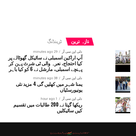
تازہ ترین
ٹرینڈنگ
دلی این سی آر
29 minutes ago
آپ اراکین اسمبلی نے سائیکل گھوٹالے پر
کیا احتجاج، نعرہ والی ٹی شرٹ پہن کر
پہنچے اسمبلی، مارشل نے 6 کو کیا باہر
دلی این سی آر
38 minutes ago
یمنا شہر میں کھلیں گی 4 مزید نئی
یونیورسٹیاں
دلی این سی آر
1 hour ago
ریکھا گپتا نے 200 طالبات میں تقسیم
کیں سائیکلیں