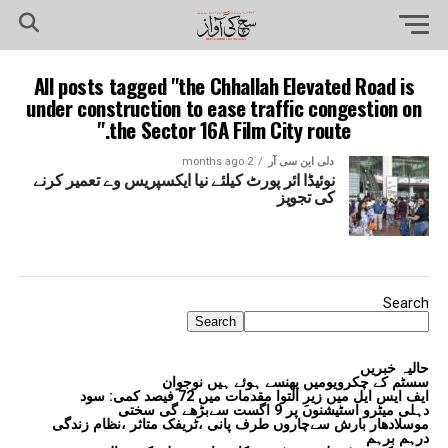
All posts tagged "the Chhallah Elevated Road is
under construction to ease traffic congestion on
the Sector 16A Film City route."
دلی این سی آر
2 months ago
نوئیڈا ائر پورٹ کیلئے نیا ایکسپریس وے تعمیر کرنے
کی تجویز
Search
Search
حالیہ خبریں
سسٹم کے چکرویومیں پھنسے ہوئے ہیں نوجوان
ایف ایس ایل میں زیرِ التوا مقدمات میں 72 فیصد کمی: سود
دہلی میٹرو اسٹیشنوں پر 9 اگست سےبڑھے گی سختی
موسلادھار بارش سےچاروں طرف پانی ،ٹریفک متاثر ،نظام زندگی
درہم برہم