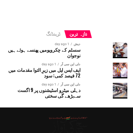
تازہ ترین
ٹرینڈنگ
دیش
1 day ago
سسٹم کے چکرویومیں پھنسے ہوئے ہیں
نوجوان
دلی این سی آر
1 day ago
ایف ایس ایل میں زیرِ التوا مقدمات میں
72 فیصد کمی: سود
دلی این سی آر
1 day ago
دہلی میٹرو اسٹیشنوں پر 9 اگست
سےبڑھے گی سختی