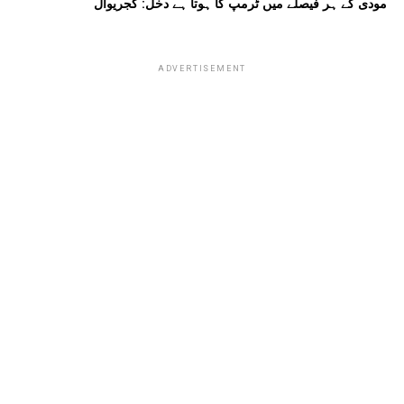
مودی کے ہر فیصلے میں ٹرمپ کا ہوتا ہے دخل: کجریوال
ADVERTISEMENT