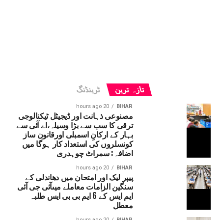
تازہ ترین
ٹرینڈنگ
20 hours ago
BIHAR
مصنوعی ذہانت اور ڈیجیٹل ٹیکنالوجی
ترقی کا سب سے بڑا وسیلہ،اے آئی سے
بہار کے ارکانِ اسمبلی اورقانون ساز
کونسلروں کی استعداد کار ہوگا میں
اضافہ: سمراٹ چوہدری
20 hours ago
BIHAR
پیپر لیک اور امتحان میں دھاندلی کے
سنگین الزامات معاملے میںآئی جی آئی
ایم ایس کے 6 ایم بی بی ایس طلبہ
معطل
20 hours ago
BIHAR