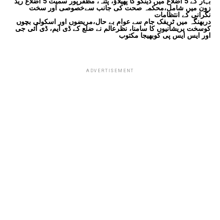
بہار کے 5 اضلاع میں ڈینگو کا پھیلاؤ، پٹنہ، مظفرپور سمیت 5 اضلاع ریڈ
زون میں شامل،محکمہ صحت کی جانب سےخصوصی اور سخت
نگرانی کے انتظامات
دربھنگہ میں ٹریفک جام سے عوام بے حال،مریضوں اور اسکولی بچوں
کوسخت پریشانیوں کا سامنا، نظرعالم نے ضلع کے ڈی ایم، ڈی آئی جی
اور ایس ایس پی کوبھیجا مکتوب
ADVERTISEMENT