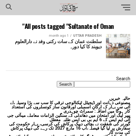
All posts tagged "Sultanate of Oman"
1 month ago
UTTAR PRADESH
سلطنت عمان کے سات رکنی وفد نے دارالعلوم
دیوبند کا کیا دورہ
Search
Search
حالیہ خبریں
مصنوعی ذہانت اور ڈیجیٹل ٹیکنالوجی ترقی کا سب سے بڑا وسیلہ،اے
آئی سے بہار کے ارکانِ اسمبلی اورقانون ساز کونسلروں کی استعداد
کار ہوگا میں اضافہ: سمراٹ چوہدری
پیپر لیک اور امتحان میں دھاندلی کے سنگین الزامات معاملے میںآئی جی
آئی ایم ایس کے 6 ایم بی بی ایس طلبہ معطل
گورنر کی شفقت نے بچائی دیپک پرکاش کی کرسی، بہار حکومت کی
سفارش پر لیا گیا فیصلہ،اب 16 مارچ 2027 تک رہے گی دیپک پرکاش
کی مدت کار