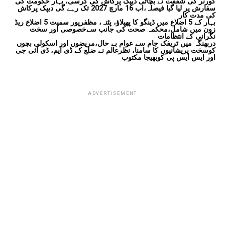
گورنر کی شفقت نے بچائی دیپک پرکاش کی کرسی، بہار حکومت کی
سفارش پر لیا گیا فیصلہ،اب 16 مارچ 2027 تک رہے گی دیپک پرکاش
کی مدت کار
بہار کے 5 اضلاع میں ڈینگو کا پھیلاؤ، پٹنہ، مظفرپور سمیت 5 اضلاع ریڈ
زون میں شامل،محکمہ صحت کی جانب سےخصوصی اور سخت
نگرانی کے انتظامات
دربھنگہ میں ٹریفک جام سے عوام بے حال،مریضوں اور اسکولی بچوں
کوسخت پریشانیوں کا سامنا، نظرعالم نے ضلع کے ڈی ایم، ڈی آئی جی
اور ایس ایس پی کوبھیجا مکتوب
ADVERTISEMENT