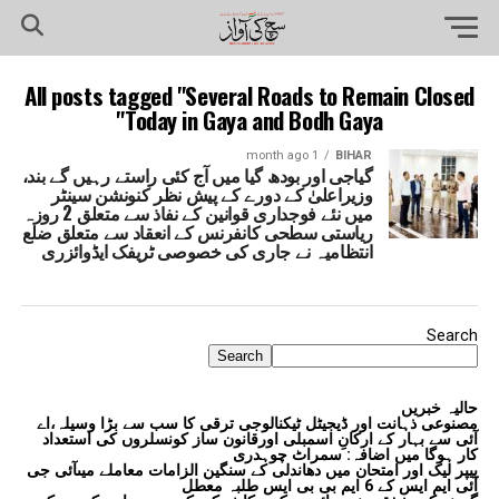
All posts tagged "Several Roads to Remain Closed
Today in Gaya and Bodh Gaya"
1 month ago
BIHAR
گیاجی اور بودھ گیا میں آج کئی راستے رہیں گے بند،
وزیراعلیٰ کے دورے کے پیش نظر کنونشن سینٹر
میں نئے فوجداری قوانین کے نفاذ سے متعلق 2 روزہ
ریاستی سطحی کانفرنس کے انعقاد سے متعلق ضلع
انتظامیہ نے جاری کی خصوصی ٹریفک ایڈوائزری
Search
Search
حالیہ خبریں
مصنوعی ذہانت اور ڈیجیٹل ٹیکنالوجی ترقی کا سب سے بڑا وسیلہ،اے
آئی سے بہار کے ارکانِ اسمبلی اورقانون ساز کونسلروں کی استعداد
کار ہوگا میں اضافہ: سمراٹ چوہدری
پیپر لیک اور امتحان میں دھاندلی کے سنگین الزامات معاملے میںآئی جی
آئی ایم ایس کے 6 ایم بی بی ایس طلبہ معطل