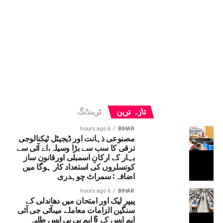
تازہ ترین
ٹرینڈنگ
6 hours ago
BIHAR
مصنوعی ذہانت اور ڈیجیٹل ٹیکنالوجی
ترقی کا سب سے بڑا وسیلہ،اے آئی سے
بہار کے ارکانِ اسمبلی اورقانون ساز
کونسلروں کی استعداد کار ہوگا میں
اضافہ: سمراٹ چوہدری
6 hours ago
BIHAR
پیپر لیک اور امتحان میں دھاندلی کے
سنگین الزامات معاملے میںآئی جی آئی
ایم ایس کے 6 ایم بی بی ایس طلبہ