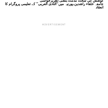
کوشش کی سخت مذمت:بنشی دھربرجواسی
جامعہ خلفاء راشدین،پورنیہ میں’’النادی العربی‘‘ کے تعلیمی پروگرام کا
انعقاد
ADVERTISEMENT