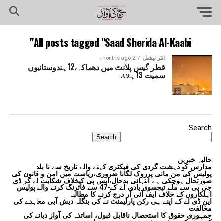
All posts tagged "Saad Sherida Al-Kaabi"
انٹر نیشنل
2 months ago
قطر گیس پلانٹ میں دھماکہ،12ہندوستانیوں
سمیت 13ہلاک
Search
Search
حالیہ خبریں
مدارس کو دہشت گردی کی فیکٹری کہنے والے تاریخ سے نا بلد
پولیس کی من مانی پرروک لگانا ضروری،ریاست میں امن و قانون کی
صورتحال ہوچکی ہے انتہائی بدحال،ایس پی کیخلاف شکایت لے کر ڈی
جی پی سے ملے تیجسوی یادو، اے کے-47 سے فائرنگ کرنے والے پولیس
اہلکاروں کے خلاف ایف آئی آر درج کرنے کا مطالبہ
این ڈی اے کے اپنے ہی رکن پارلیمنٹ نے کی بنگلہ دیش آبی معاہدے کی
مخالفت
جمہوری حقوق کا استحصال ناقابل قبول، اساتذہ کی آواز دبانے کی