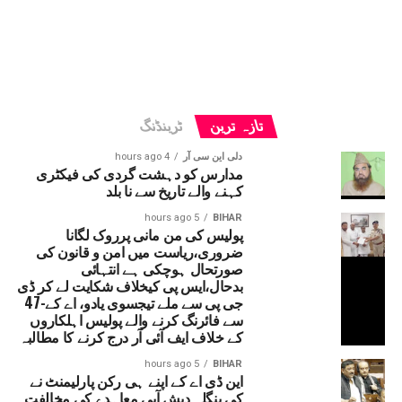
تازہ ترین
ٹرینڈنگ
دلی این سی آر
4 hours ago
مدارس کو دہشت گردی کی فیکٹری
کہنے والے تاریخ سے نا بلد
5 hours ago
BIHAR
پولیس کی من مانی پرروک لگانا
ضروری،ریاست میں امن و قانون کی
صورتحال ہوچکی ہے انتہائی
بدحال،ایس پی کیخلاف شکایت لے کر ڈی
جی پی سے ملے تیجسوی یادو، اے کے-47
سے فائرنگ کرنے والے پولیس اہلکاروں
کے خلاف ایف آئی آر درج کرنے کا مطالبہ
5 hours ago
BIHAR
این ڈی اے کے اپنے ہی رکن پارلیمنٹ نے
کی بنگلہ دیش آبی معاہدے کی مخالفت