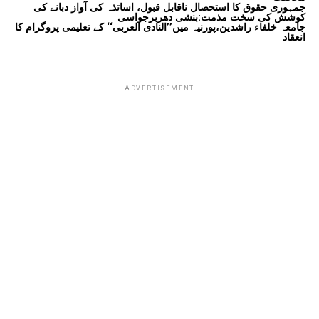
جمہوری حقوق کا استحصال ناقابل قبول، اساتذہ کی آواز دبانے کی
کوشش کی سخت مذمت:بنشی دھربرجواسی
جامعہ خلفاء راشدین،پورنیہ میں’’النادی العربی‘‘ کے تعلیمی پروگرام کا
انعقاد
ADVERTISEMENT