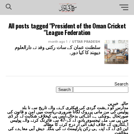
All posts tagged "President of the Oman Cricket
League Federation"
1 month ago
UTTAR PRADESH
سلطنت عمان کے سات رکنی وفد نے دارالعلوم
دیوبند کا کیا دورہ
Search
Search
حالیہ خبریں
مدارس کو دہشت گردی کی فیکٹری کہنے والے تاریخ سے نا بلد
پولیس کی من مانی پرروک لگانا ضروری،ریاست میں امن و قانون کی
صورتحال ہوچکی ہے انتہائی بدحال،ایس پی کیخلاف شکایت لے کر ڈی
جی پی سے ملے تیجسوی یادو، اے کے-47 سے فائرنگ کرنے والے پولیس
اہلکاروں کے خلاف ایف آئی آر درج کرنے کا مطالبہ
این ڈی اے کے اپنے ہی رکن پارلیمنٹ نے کی بنگلہ دیش آبی معاہدے کی
مخالفت