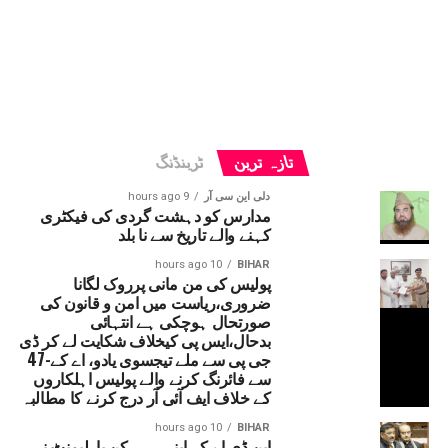
تازہ ترین
ٹرینڈنگ
دلی این سی آر
9 hours ago
مدارس کو دہشت گردی کی فیکٹری
کہنے والے تاریخ سے نا بلد
10 hours ago
BIHAR
پولیس کی من مانی پرروک لگانا
ضروری،ریاست میں امن و قانون کی
صورتحال ہوچکی ہے انتہائی
بدحال،ایس پی کیخلاف شکایت لے کر ڈی
جی پی سے ملے تیجسوی یادو، اے کے-47
سے فائرنگ کرنے والے پولیس اہلکاروں
کے خلاف ایف آئی آر درج کرنے کا مطالبہ
10 hours ago
BIHAR
این ڈی اے کے اپنے ہی رکن پارلیمنٹ نے