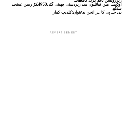
ریزرویشن نافذ کرنے کامطالبہ
اوڈیشہ میں قبائلیوں سے زبردستی چھینی گئی950ایکڑ زمین :سنجے
سنگھ
بی جے پی کا ہر انجن بدعنوان:کلدیپ کمار
ADVERTISEMENT