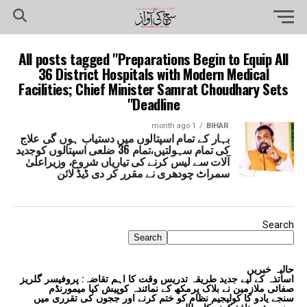
All posts tagged "Preparations Begin to Equip All
36 District Hospitals with Modern Medical
Facilities; Chief Minister Samrat Choudhary Sets
Deadline"
1 month ago
BIHAR
بہار کے تمام اسپتالوں میں دستیاب ہوں گی علاج
کی تمام سہولتیں،تمام 36 ضلعی اسپتالوں کوجدید
آلات سے لیس کرنے کی تیاریاں شروع، وزیراعلیٰ
سمراٹ چودھری نے مقرر کر دی ڈیڈ لائن
Search
Search
حالیہ خبریں
اساتذہ کے لیے جدید طریقہ تدریس وقت کا اہم تقاضہ: پروفیسر گلریز
صفائی ملازمین نے بلاک پرمکھ کے نمائندہ کوپیش کیا میمورنڈم
سنجے یادو کا کولیجیم نظام کو ختم کرنے اور ججوں کی تقرری میں