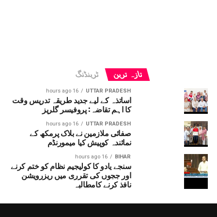
تازہ ترین
ٹرینڈنگ
16 hours ago
UTTAR PRADESH
اساتذہ کے لیے جدید طریقہ تدریس وقت
کا اہم تقاضہ: پروفیسر گلریز
16 hours ago
UTTAR PRADESH
صفائی ملازمین نے بلاک پرمکھ کے
نمائندہ کوپیش کیا میمورنڈم
16 hours ago
BIHAR
سنجے یادو کا کولیجیم نظام کو ختم کرنے
اور ججوں کی تقرری میں ریزرویشن
نافذ کرنے کامطالبہ