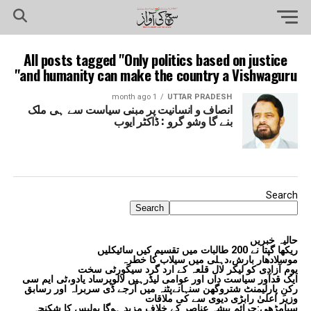
All posts tagged "Only politics based on justice
and humanity can make the country a Vishwaguru"
1 month ago
UTTAR PRADESH
انصاف و انسانیت پر مبنی سیاست سے ہی ملک
بنے گا وشو گرو : ڈاکٹر ایوب
Search
Search
حالیہ خبریں
ریکھا گپتا نے 200 طالبات میں تقسیم کیں سائیکلیں
موسلادھار بارش،دہلی میں سیلاب کا خطرہ
یوم آزادی کو لیکر لال قلعہ کے ارد گرد سیکورٹی سخت
ایک قدآور سیاست داں اور عوامی لیڈرہیں لالوپرساد یادو،ٹی ایم سی
رکنِ پارلیمنٹ شتروگھن سنہانےپٹنہ میں آرجے ڈی سربراہ اور رسابق
وزیر اعلیٰ رابڑی دیوی سے کی ملاقات
سیامڑھی:جرائم پیشہ عناصر کے خلاف مزید ہوگا پولیس کا شکنجہ