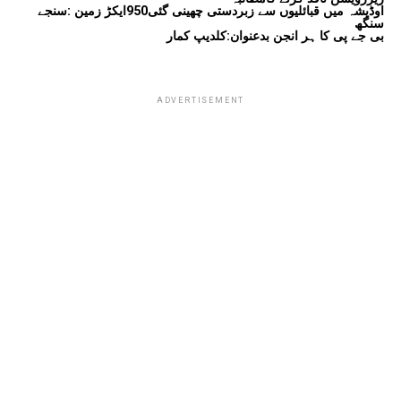
اوڈیشہ میں قبائلیوں سے زبردستی چھینی گئی950ایکڑ زمین :سنجے
سنگھ
بی جے پی کا ہر انجن بدعنوان:کلدیپ کمار
ADVERTISEMENT