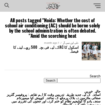
All posts tagged "Noida: Whether the cost of
school air conditioning (AC) should be borne solely
by the school administration is often debated.
Amid the scorching heat"
دلی این سی آر
1 month ago
اسکول کا ACکے لیے فی بچہ 500 روپے لینے کا
فیصلہ
Search
Search
حالیہ خبریں
اساتذہ کے لیے جدید طریقہ تدریس وقت کا اہم تقاضہ: پروفیسر گلریز
صفائی ملازمین نے بلاک پرمکھ کے نمائندہ کوپیش کیا میمورنڈم
سنجے یادو کا کولیجیم نظام کو ختم کرنے اور ججوں کی تقرری میں
ریزرویشن نافذ کرنے کامطالبہ