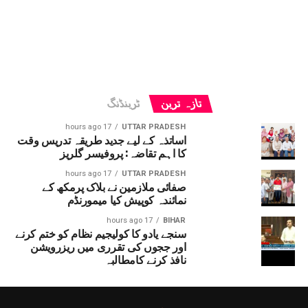
تازہ ترین
ٹرینڈنگ
17 hours ago
UTTAR PRADESH
اساتذہ کے لیے جدید طریقہ تدریس وقت
کا اہم تقاضہ: پروفیسر گلریز
17 hours ago
UTTAR PRADESH
صفائی ملازمین نے بلاک پرمکھ کے
نمائندہ کوپیش کیا میمورنڈم
17 hours ago
BIHAR
سنجے یادو کا کولیجیم نظام کو ختم کرنے
اور ججوں کی تقرری میں ریزرویشن
نافذ کرنے کامطالبہ