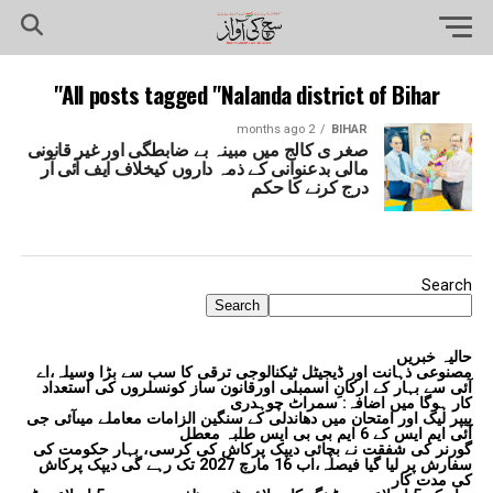
All posts tagged "Nalanda district of Bihar"
2 months ago
BIHAR
صغر ی کالج میں مبینہ بے ضابطگی اور غیر قانونی
مالی بدعنوانی کے ذمہ داروں کیخلاف ایف آئی آر
درج کرنے کا حکم
Search
Search
حالیہ خبریں
مصنوعی ذہانت اور ڈیجیٹل ٹیکنالوجی ترقی کا سب سے بڑا وسیلہ،اے
آئی سے بہار کے ارکانِ اسمبلی اورقانون ساز کونسلروں کی استعداد
کار ہوگا میں اضافہ: سمراٹ چوہدری
پیپر لیک اور امتحان میں دھاندلی کے سنگین الزامات معاملے میںآئی جی
آئی ایم ایس کے 6 ایم بی بی ایس طلبہ معطل
گورنر کی شفقت نے بچائی دیپک پرکاش کی کرسی، بہار حکومت کی
سفارش پر لیا گیا فیصلہ،اب 16 مارچ 2027 تک رہے گی دیپک پرکاش
کی مدت کار