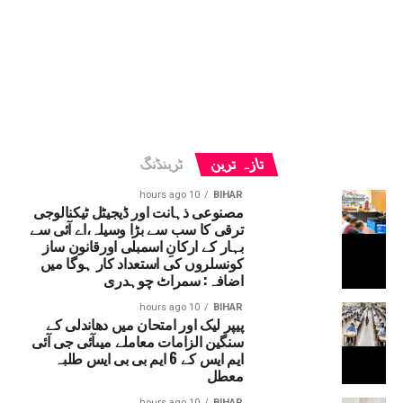
تازہ ترین
ٹرینڈنگ
10 hours ago
BIHAR
مصنوعی ذہانت اور ڈیجیٹل ٹیکنالوجی
ترقی کا سب سے بڑا وسیلہ،اے آئی سے
بہار کے ارکانِ اسمبلی اورقانون ساز
کونسلروں کی استعداد کار ہوگا میں
اضافہ: سمراٹ چوہدری
10 hours ago
BIHAR
پیپر لیک اور امتحان میں دھاندلی کے
سنگین الزامات معاملے میںآئی جی آئی
ایم ایس کے 6 ایم بی بی ایس طلبہ
معطل
10 hours ago
BIHAR