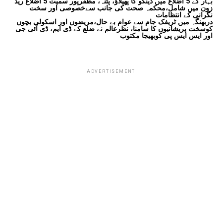
بہار کے 5 اضلاع میں ڈینگو کا پھیلاؤ، پٹنہ، مظفرپور سمیت 5 اضلاع ریڈ
زون میں شامل،محکمہ صحت کی جانب سےخصوصی اور سخت
نگرانی کے انتظامات
دربھنگہ میں ٹریفک جام سے عوام بے حال،مریضوں اور اسکولی بچوں
کوسخت پریشانیوں کا سامنا، نظرعالم نے ضلع کے ڈی ایم، ڈی آئی جی
اور ایس ایس پی کوبھیجا مکتوب
ADVERTISEMENT