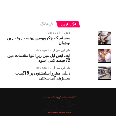
تازہ ترین
ٹرینڈنگ
دیش
1 day ago
سسٹم کے چکرویومیں پھنسے ہوئے ہیں
نوجوان
دلی این سی آر
1 day ago
ایف ایس ایل میں زیرِ التوا مقدمات میں
72 فیصد کمی: سود
دلی این سی آر
1 day ago
دہلی میٹرو اسٹیشنوں پر 9 اگست
سےبڑھے گی سختی