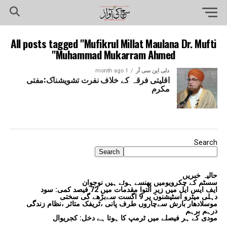
All posts tagged "Mufikrul Millat Maulana Dr. Mufti
Muhammad Mukarram Ahmed"
دلی این سی آر
1 month ago
اقلیتی فرقہ کے خلاف نفرت تشویشناک:مفتی
مکرم
Search
Search
حالیہ خبریں
سسٹم کے چکرویومیں پھنسے ہوئے ہیں نوجوان
ایف ایس ایل میں زیرِ التوا مقدمات میں 72 فیصد کمی: سود
دہلی میٹرو اسٹیشنوں پر 9 اگست سےبڑھے گی سختی
موسلادھار بارش سےچاروں طرف پانی ،ٹریفک متاثر ،نظام زندگی
درہم برہم
مودی کے ہر فیصلے میں ٹرمپ کا ہوتا ہے دخل: کجریوال