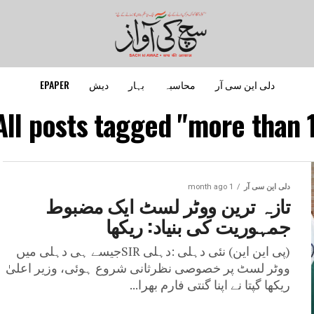
دلی این سی آر
محاسبہ
بہار
دیش
EPAPER
All posts tagged "more than 1
دلی این سی آر
1 month ago
تازہ ترین ووٹر لسٹ ایک مضبوط
جمہوریت کی بنیاد: ریکھا
(پی این این) نئی دہلی :دہلی SIRجیسے ہی دہلی میں
ووٹر لسٹ پر خصوصی نظرثانی شروع ہوئی، وزیر اعلیٰ
ریکھا گپتا نے اپنا گنتی فارم بھرا...