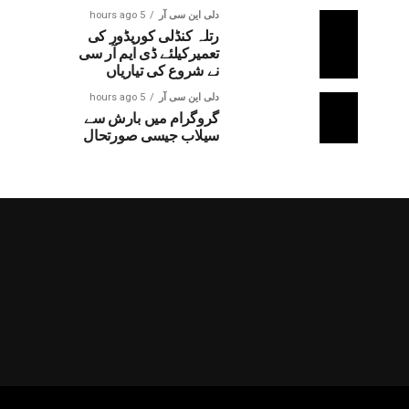
دلی این سی آر
5 hours ago
رتلہ کنڈلی کوریڈور کی
تعمیرکیلئے ڈی ایم آر سی
نے شروع کی تیاریاں
دلی این سی آر
5 hours ago
گروگرام میں بارش سے
سیلاب جیسی صورتحال