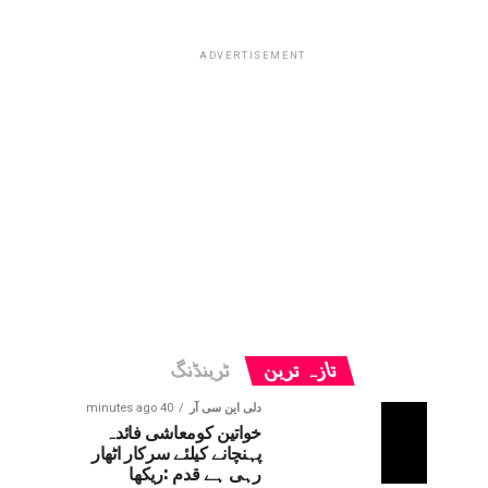
ADVERTISEMENT
تازہ ترین
ٹرینڈنگ
دلی این سی آر
40 minutes ago
خواتین کومعاشی فائدہ
پہنچانے کیلئے سرکار اٹھار
رہی ہے قدم :ریکھا