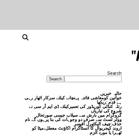
Search
Search
حالیہ خبریں
خواتین کومعاشی فائدہ پہنچانے کیلئے سرکار اٹھار رہی
ہے قدم :ریکھا
رتلہ کنڈلی کوریڈور کی تعمیرکیلئے ڈی ایم آر سی نے
شروع کی تیاریاں
گروگرام میں بارش سے سیلاب جیسی صورتحال
ووٹر لسٹ سے صرف دو وجوہات کی بنا پرہوں گے نام
حذف:چیف الیکٹورل آفیسر
اروند کیجریوال کا انسٹاگرام اکاؤنٹ معطل،میٹا کو
ٹھہرا یا مورد الزم