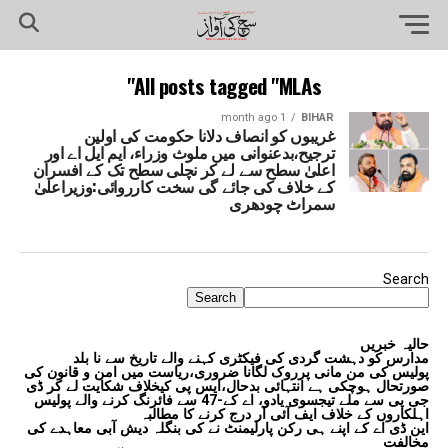
All posts tagged "MLAs"
1 month ago
BIHAR
غریبوں کو انصاف دلانا حکومت کی اولین
ترجیح،بدعنوانی میں ملوث وزراء، ایم ایل اے اور
اعلیٰ سطح سے لے کر نچلی سطح تک کے افسران
کے خلاف کی جائے گی سخت کارروائی:وزیراعلیٰ
سمراٹ چودھری
Search
Search
حالیہ خبریں
مدارس کو دہشت گردی کی فیکٹری کہنے والے تاریخ سے نا بلد
پولیس کی من مانی پرروک لگانا ضروری،ریاست میں امن و قانون کی
صورتحال ہوچکی ہے انتہائی بدحال،ایس پی کیخلاف شکایت لے کر ڈی
جی پی سے ملے تیجسوی یادو، اے کے-47 سے فائرنگ کرنے والے پولیس
اہلکاروں کے خلاف ایف آئی آر درج کرنے کا مطالبہ
این ڈی اے کے اپنے ہی رکن پارلیمنٹ نے کی بنگلہ دیش آبی معاہدے کی
مخالفت