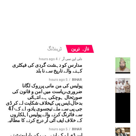
تازہ ترین
ٹرینڈنگ
دلی این سی آر
4 hours ago
مدارس کو دہشت گردی کی فیکٹری
کہنے والے تاریخ سے نا بلد
5 hours ago
BIHAR
پولیس کی من مانی پرروک لگانا
ضروری،ریاست میں امن و قانون کی
صورتحال ہوچکی ہے انتہائی
بدحال،ایس پی کیخلاف شکایت لے کر ڈی
جی پی سے ملے تیجسوی یادو، اے کے-47
سے فائرنگ کرنے والے پولیس اہلکاروں
کے خلاف ایف آئی آر درج کرنے کا مطالبہ
5 hours ago
BIHAR
این ڈی اے کے اپنے ہی رکن پارلیمنٹ نے