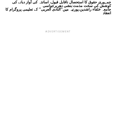
جمہوری حقوق کا استحصال ناقابل قبول، اساتذہ کی آواز دبانے کی
کوشش کی سخت مذمت:بنشی دھربرجواسی
جامعہ خلفاء راشدین،پورنیہ میں’’النادی العربی‘‘ کے تعلیمی پروگرام کا
انعقاد
ADVERTISEMENT