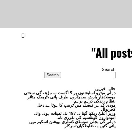
All pos
Search
Search
حالیہ خبریں
دہلی میٹرو اسٹیشنوں پر 9 اگست سےبڑھے گی سختی
موسلادھار بارش سےچاروں طرف پانی ،ٹریفک متاثر
،نظام زندگی درہم برہم
مودی کے ہر فیصلے میں ٹرمپ کا ہوتا ہے دخل:
کجریوال
وزیر اعلیٰ ریکھا گپتا نے 187 نئے تعینات ہونے والے
امیدواروں کوتقسیم کی تقرری نامہ
دہلی کی بجلی سبسڈی ڈسٹری بیوشن اسکیم میں
پائی گئیں بے ضابطگیاں:سرکار