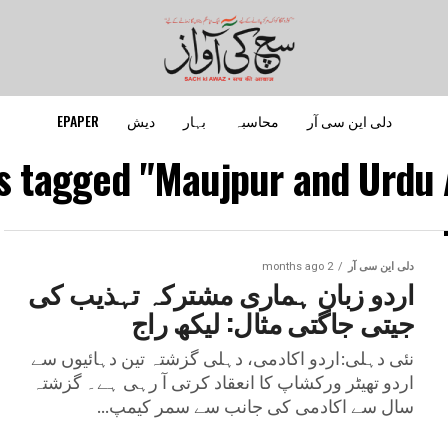
دلی این سی آر
محاسبہ
بہار
دیش
EPAPER
ts tagged "Maujpur and Urdu
دلی این سی آر
2 months ago
اردو زبان ہماری مشترکہ تہذیب کی
جیتی جاگتی مثال: لیکھ راج
نئی دہلی:اردو اکادمی، دہلی گزشتہ تین دہائیوں سے
اردو تھیٹر ورکشاپ کا انعقاد کرتی آ رہی ہے۔ گزشتہ
سال سے اکادمی کی جانب سے سمر کیمپ...