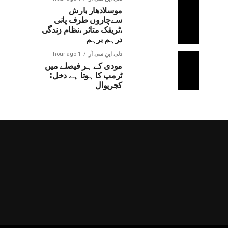
موسلادھار بارش
سےچاروں طرف پانی
،ٹریفک متاثر ،نظام زندگی
درہم برہم
دلی این سی آر
1 hour ago
مودی کے ہر فیصلے میں
ٹرمپ کا ہوتا ہے دخل:
کجریوال