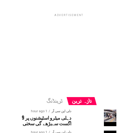
ADVERTISEMENT
تازہ ترین
ٹرینڈنگ
دلی این سی آر
1 hour ago
دہلی میٹرو اسٹیشنوں پر 9
اگست سےبڑھے گی سختی
دلی این سی آر
1 hour ago