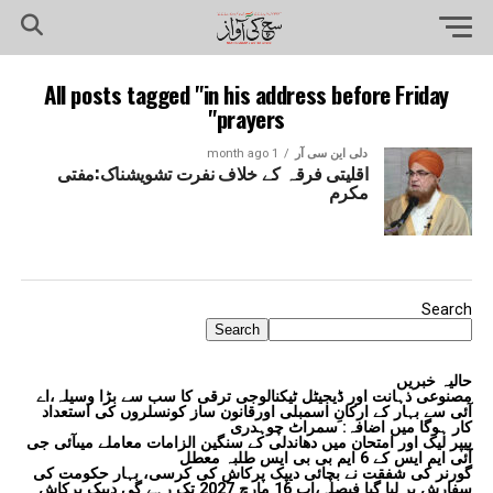
All posts tagged "in his address before Friday
prayers"
دلی این سی آر
1 month ago
اقلیتی فرقہ کے خلاف نفرت تشویشناک:مفتی
مکرم
Search
Search
حالیہ خبریں
مصنوعی ذہانت اور ڈیجیٹل ٹیکنالوجی ترقی کا سب سے بڑا وسیلہ،اے
آئی سے بہار کے ارکانِ اسمبلی اورقانون ساز کونسلروں کی استعداد
کار ہوگا میں اضافہ: سمراٹ چوہدری
پیپر لیک اور امتحان میں دھاندلی کے سنگین الزامات معاملے میںآئی جی
آئی ایم ایس کے 6 ایم بی بی ایس طلبہ معطل
گورنر کی شفقت نے بچائی دیپک پرکاش کی کرسی، بہار حکومت کی
سفارش پر لیا گیا فیصلہ،اب 16 مارچ 2027 تک رہے گی دیپک پرکاش