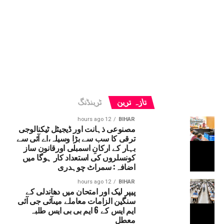
تازہ ترین
ٹرینڈنگ
12 hours ago
BIHAR
مصنوعی ذہانت اور ڈیجیٹل ٹیکنالوجی
ترقی کا سب سے بڑا وسیلہ،اے آئی سے
بہار کے ارکانِ اسمبلی اورقانون ساز
کونسلروں کی استعداد کار ہوگا میں
اضافہ: سمراٹ چوہدری
12 hours ago
BIHAR
پیپر لیک اور امتحان میں دھاندلی کے
سنگین الزامات معاملے میںآئی جی آئی
ایم ایس کے 6 ایم بی بی ایس طلبہ
معطل