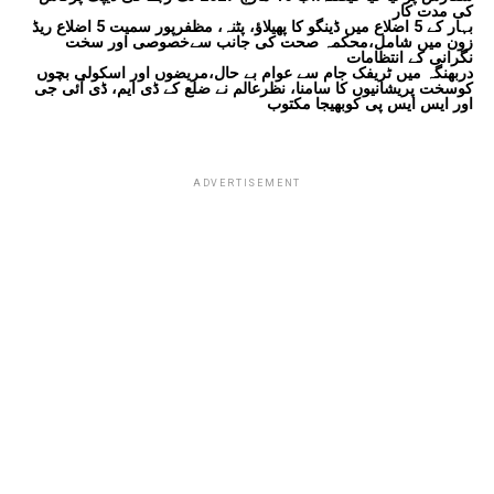
کی مدت کار
بہار کے 5 اضلاع میں ڈینگو کا پھیلاؤ، پٹنہ، مظفرپور سمیت 5 اضلاع ریڈ
زون میں شامل،محکمہ صحت کی جانب سےخصوصی اور سخت
نگرانی کے انتظامات
دربھنگہ میں ٹریفک جام سے عوام بے حال،مریضوں اور اسکولی بچوں
کوسخت پریشانیوں کا سامنا، نظرعالم نے ضلع کے ڈی ایم، ڈی آئی جی
اور ایس ایس پی کوبھیجا مکتوب
ADVERTISEMENT