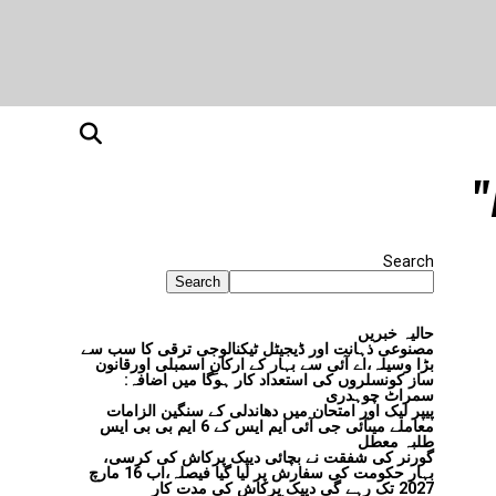
Search
Search
حالیہ خبریں
مصنوعی ذہانت اور ڈیجیٹل ٹیکنالوجی ترقی کا سب سے
بڑا وسیلہ،اے آئی سے بہار کے ارکانِ اسمبلی اورقانون
ساز کونسلروں کی استعداد کار ہوگا میں اضافہ:
سمراٹ چوہدری
پیپر لیک اور امتحان میں دھاندلی کے سنگین الزامات
معاملے میںآئی جی آئی ایم ایس کے 6 ایم بی بی ایس
طلبہ معطل
گورنر کی شفقت نے بچائی دیپک پرکاش کی کرسی،
بہار حکومت کی سفارش پر لیا گیا فیصلہ،اب 16 مارچ
2027 تک رہے گی دیپک پرکاش کی مدت کار