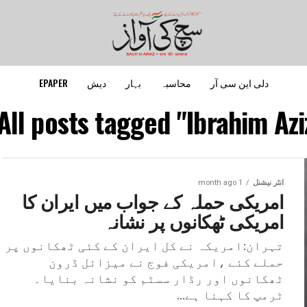
دلی این سی آر
محاسبہ
بہار
دیش
EPAPER
All posts tagged "Ibrahim Aziz
انٹر نیشنل
1 month ago
امریکی حملہ کے جواب میں ایران کا
امریکی ٹھکانوں پر نشانہ
تہران:امریکہ نے کل ایران کے کئی ٹھکانوں پر
حملے کئے ،امریکی فوج نے میزائل ڈرون
ٹھکانوں اور رڈار سسٹم کو نشانہ بنایا۔
ٹرمپ کا کہنا ہے...