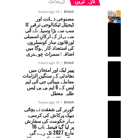
تازہ ترین
ٹرینڈنگ
10 hours ago
BIHAR
مصنوعی ذہانت اور
ڈیجیٹل ٹیکنالوجی ترقی کا
سب سے بڑا وسیلہ،اے آئی
سے بہار کے ارکانِ اسمبلی
اورقانون ساز کونسلروں
کی استعداد کار ہوگا میں
اضافہ: سمراٹ چوہدری
10 hours ago
BIHAR
پیپر لیک اور امتحان میں
دھاندلی کے سنگین الزامات
معاملے میںآئی جی آئی ایم
ایس کے 6 ایم بی بی ایس
طلبہ معطل
10 hours ago
BIHAR
گورنر کی شفقت نے بچائی
دیپک پرکاش کی کرسی،
بہار حکومت کی سفارش
پر لیا گیا فیصلہ،اب 16
مارچ 2027 تک رہے گی