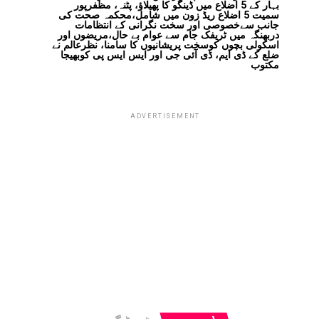
بہار کے 5 اضلاع میں ڈینگو کا پھیلاؤ، پٹنہ، مظفرپور
سمیت 5 اضلاع ریڈ زون میں شامل،محکمہ صحت کی
جانب سےخصوصی اور سخت نگرانی کے انتظامات
دربھنگہ میں ٹریفک جام سے عوام بے حال،مریضوں اور
اسکولی بچوں کوسخت پریشانیوں کا سامنا، نظرعالم نے
ضلع کے ڈی ایم، ڈی آئی جی اور ایس ایس پی کوبھیجا
مکتوب
ADVERTISEMENT