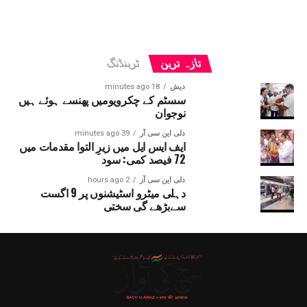
تازہ ترین
ٹرینڈنگ
دیش
18 minutes ago
سسٹم کے چکرویومیں پھنسے ہوئے ہیں
نوجوان
دلی این سی آر
39 minutes ago
ایف ایس ایل میں زیرِ التوا مقدمات میں
72 فیصد کمی: سود
دلی این سی آر
2 hours ago
دہلی میٹرو اسٹیشنوں پر 9 اگست
سےبڑھے گی سختی