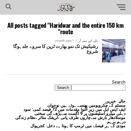
All posts tagged "Haridwar and the entire 150 km
route"
دلی این سی آر
1 month ago
رشیکیش تک نمو بھارت ٹرین کا سروے جلدہوگا
شروع
Search
Search
حالیہ خبریں
سسٹم کے چکرویومیں پھنسے ہوئے ہیں نوجوان
ایف ایس ایل میں زیرِ التوا مقدمات میں 72 فیصد کمی: سود
دہلی میٹرو اسٹیشنوں پر 9 اگست سےبڑھے گی سختی
موسلادھار بارش سےچاروں طرف پانی ،ٹریفک متاثر ،نظام زندگی
درہم برہم
مودی کے ہر فیصلے میں ٹرمپ کا ہوتا ہے دخل: کجریوال