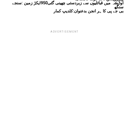
اوڈیشہ میں قبائلیوں سے زبردستی چھینی گئی950ایکڑ زمین :سنجے
سنگھ
بی جے پی کا ہر انجن بدعنوان:کلدیپ کمار
ADVERTISEMENT