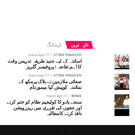
تازہ ترین
ٹرینڈنگ
17 hours ago
UTTAR PRADESH
اساتذہ کے لیے جدید طریقہ تدریس وقت
کا اہم تقاضہ: پروفیسر گلریز
17 hours ago
UTTAR PRADESH
صفائی ملازمین نے بلاک پرمکھ کے
نمائندہ کوپیش کیا میمورنڈم
17 hours ago
BIHAR
سنجے یادو کا کولیجیم نظام کو ختم کرنے
اور ججوں کی تقرری میں ریزرویشن
نافذ کرنے کامطالبہ