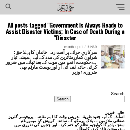
All posts tagged "Government Is Always Ready to
Assist Disaster Victims; In Case of Death During a
Disaster"
1 month ago
BIHAR
سرکاری خزانے پر آفت زدہ خاندان کا پہلا حق:
شراون کمار،متاثرین کی مدد کے لیے ہمیشہ تیار
ہےحکومت، آفت میں موت کے بعد تھانے میں ضرور
کرائی جائے ایف آئی آر اور پوسٹ مارٹم بھی
ضروری: وزیر
Search
Search
حالیہ خبریں
اساتذہ کے لیے جدید طریقہ تدریس وقت کا اہم تقاضہ: پروفیسر گلریز
صفائی ملازمین نے بلاک پرمکھ کے نمائندہ کوپیش کیا میمورنڈم
سنجے یادو کا کولیجیم نظام کو ختم کرنے اور ججوں کی تقرری میں
ریزرویشن نافذ کرنے کامطالبہ