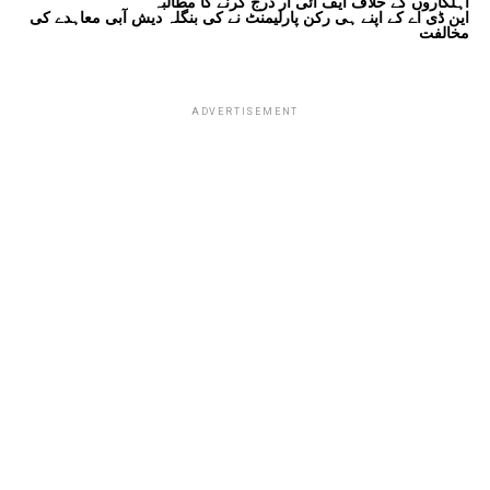
اہلکاروں کے خلاف ایف آئی آر درج کرنے کا مطالبہ
این ڈی اے کے اپنے ہی رکن پارلیمنٹ نے کی بنگلہ دیش آبی معاہدے کی
مخالفت
ADVERTISEMENT