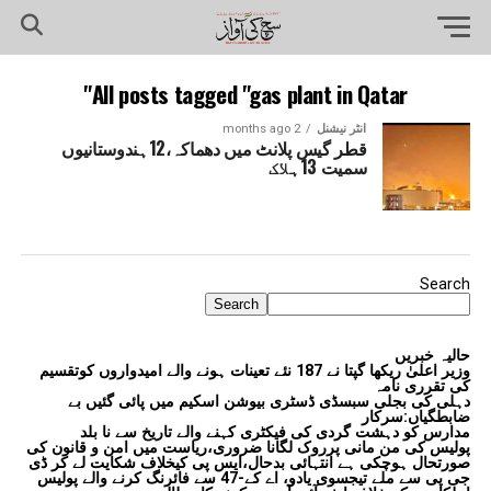
All posts tagged "gas plant in Qatar"
انٹر نیشنل
2 months ago
قطر گیس پلانٹ میں دھماکہ،12ہندوستانیوں
سمیت 13ہلاک
Search
Search
حالیہ خبریں
وزیر اعلیٰ ریکھا گپتا نے 187 نئے تعینات ہونے والے امیدواروں کوتقسیم
کی تقرری نامہ
دہلی کی بجلی سبسڈی ڈسٹری بیوشن اسکیم میں پائی گئیں بے
ضابطگیاں:سرکار
مدارس کو دہشت گردی کی فیکٹری کہنے والے تاریخ سے نا بلد
پولیس کی من مانی پرروک لگانا ضروری،ریاست میں امن و قانون کی
صورتحال ہوچکی ہے انتہائی بدحال،ایس پی کیخلاف شکایت لے کر ڈی
جی پی سے ملے تیجسوی یادو، اے کے-47 سے فائرنگ کرنے والے پولیس