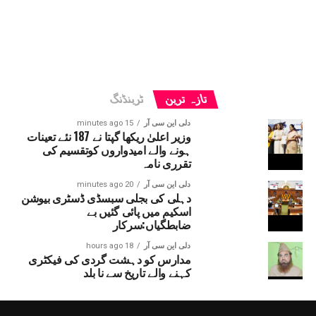
تازہ ترین
ٹرینڈنگ
دلی این سی آر
15 minutes ago
وزیر اعلیٰ ریکھا گپتا نے 187 نئے تعینات
ہونے والے امیدواروں کوتقسیم کی
تقرری نامہ
دلی این سی آر
20 minutes ago
دہلی کی بجلی سبسڈی ڈسٹری بیوشن
اسکیم میں پائی گئیں بے
ضابطگیاں:سرکار
دلی این سی آر
18 hours ago
مدارس کو دہشت گردی کی فیکٹری
کہنے والے تاریخ سے نا بلد