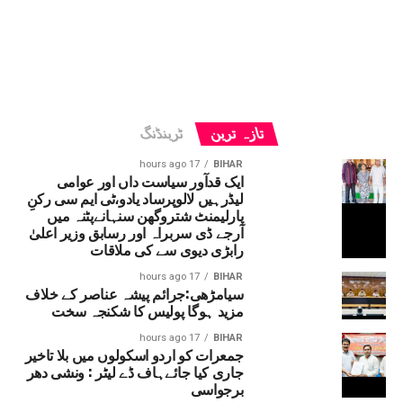
تازہ ترین
ٹرینڈنگ
17 hours ago
BIHAR
ایک قدآور سیاست داں اور عوامی
لیڈرہیں لالوپرساد یادو،ٹی ایم سی رکنِ
پارلیمنٹ شتروگھن سنہانےپٹنہ میں
آرجے ڈی سربراہ اور رسابق وزیر اعلیٰ
رابڑی دیوی سے کی ملاقات
17 hours ago
BIHAR
سیامڑھی:جرائم پیشہ عناصر کے خلاف
مزید ہوگا پولیس کا شکنجہ سخت
17 hours ago
BIHAR
جمعرات کو اردو اسکولوں میں بلا تاخیر
جاری کیا جائےہاف ڈے لیٹر : ونشی دھر
برجواسی