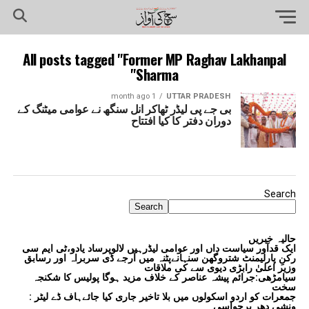
All posts tagged "Former MP Raghav Lakhanpal
Sharma"
1 month ago
UTTAR PRADESH
بی جے پی لیڈر ٹھاکر انل سنگھ نے عوامی میٹنگ کے
دوران دفتر کا کیا افتتاح
Search
Search
حالیہ خبریں
ایک قدآور سیاست داں اور عوامی لیڈرہیں لالوپرساد یادو،ٹی ایم سی
رکنِ پارلیمنٹ شتروگھن سنہانےپٹنہ میں آرجے ڈی سربراہ اور رسابق
وزیر اعلیٰ رابڑی دیوی سے کی ملاقات
سیامڑھی:جرائم پیشہ عناصر کے خلاف مزید ہوگا پولیس کا شکنجہ
سخت
جمعرات کو اردو اسکولوں میں بلا تاخیر جاری کیا جائےہاف ڈے لیٹر :
ونشی دھر برجواسی