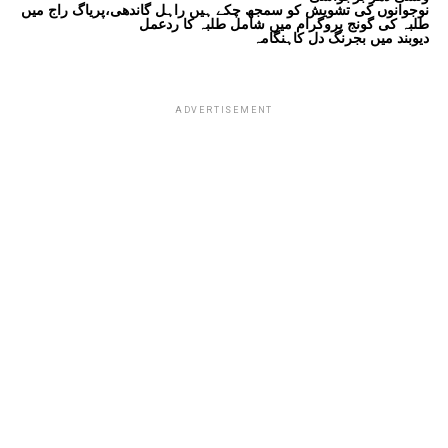
نوجوانوں کی تشویش کو سمجھ چکے ہیں راہل گاندھی،پریاگ راج میں
طلبہ کی گونج پروگرام میں شامل طلبہ کا ردعمل
دیوبند میں بجرنگ دل کاہنگامہ
ADVERTISEMENT