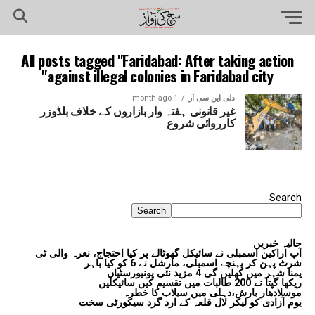
All posts tagged "Faridabad: After taking action
against illegal colonies in Faridabad city"
دلی این سی آر
1 month ago
غیر قانونی ہفتہ وار بازاروں کے خلاف بلڈوزر
کارروائی شروع
Search
Search
حالیہ خبریں
آپ اراکین اسمبلی نے سائیکل گھوٹالے پر کیا احتجاج، نعرہ والی ٹی
شرٹ پہن کر پہنچے اسمبلی، مارشل نے 6 کو کیا باہر
یمنا شہر میں کھلیں گی 4 مزید نئی یونیورسٹیاں
ریکھا گپتا نے 200 طالبات میں تقسیم کیں سائیکلیں
موسلادھار بارش،دہلی میں سیلاب کا خطرہ
یوم آزادی کو لیکر لال قلعہ کے ارد گرد سیکورٹی سخت