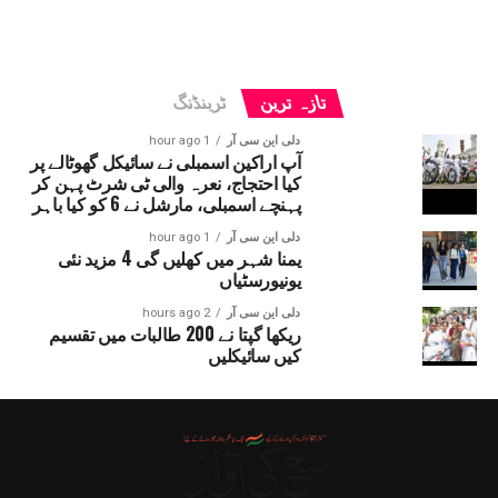
تازہ ترین
ٹرینڈنگ
دلی این سی آر
1 hour ago
آپ اراکین اسمبلی نے سائیکل گھوٹالے پر
کیا احتجاج، نعرہ والی ٹی شرٹ پہن کر
پہنچے اسمبلی، مارشل نے 6 کو کیا باہر
دلی این سی آر
1 hour ago
یمنا شہر میں کھلیں گی 4 مزید نئی
یونیورسٹیاں
دلی این سی آر
2 hours ago
ریکھا گپتا نے 200 طالبات میں تقسیم
کیں سائیکلیں