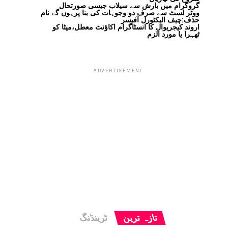
گروگرام میں بارش سے سیلاب جیسی صورتحال
ووٹر لسٹ سے صرف دو وجوہات کی بنا پرہوں گے نام
حذف:چیف الیکٹورل آفیسر
اروند کیجریوال کا انسٹاگرام اکاؤنٹ معطل،میٹا کو
ٹھہرا یا مورد الزم
ADVERTISEMENT
تازہ ترین
ٹرینڈنگ