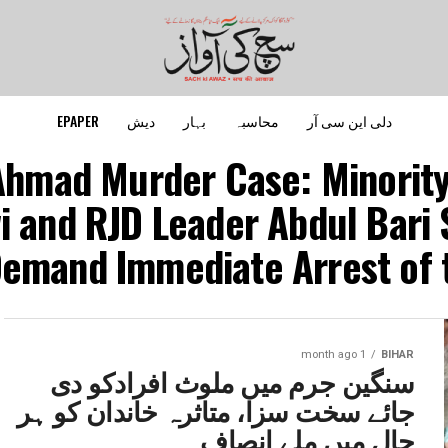
دلی این سی آر
محاسبہ
بہار
دیش
EPAPER
z Ahmad Murder Case: Minori
 and RJD Leader Abdul Bari S
Demand Immediate Arrest of th
1 month ago
BIHAR
سنگین جرم میں ملوث افرادکو دی
جائے سخت سزا، متاثرہ خاندان کو ہر
حال میں ملے انصاف