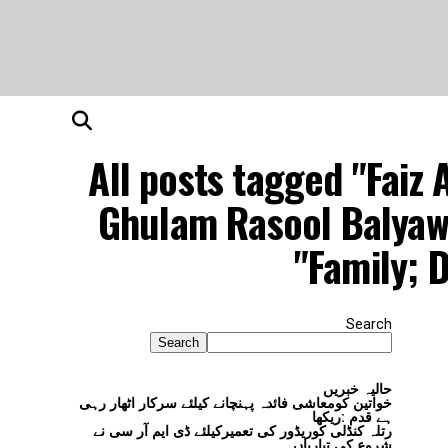
All posts tagged "Fai
Ghulam Rasool Balyawi
Family; 
Search
Search
حالیہ خبریں
خواتین کومعاشی فائدہ پہنچانے کیلئے سرکار اٹھار رہی
ہے قدم :ریکھا
رتلہ کنڈلی کوریڈور کی تعمیرکیلئے ڈی ایم آر سی نے
شروع کی تیاریاں