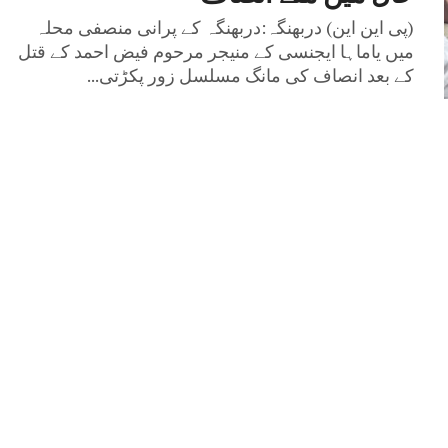
(پی این این) دربھنگہ:دربھنگہ کے پرانی منصفی محلہ
میں یاماہا ایجنسی کے منیجر مرحوم فیض احمد کے قتل
کے بعد انصاف کی مانگ مسلسل زور پکڑتی...