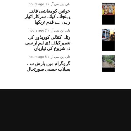
دلی این سی آر
3 hours ago
خواتین کومعاشی فائدہ
پہنچانے کیلئے سرکار اٹھار
رہی ہے قدم :ریکھا
دلی این سی آر
7 hours ago
رتلہ کنڈلی کوریڈور کی
تعمیرکیلئے ڈی ایم آر سی
نے شروع کی تیاریاں
دلی این سی آر
8 hours ago
گروگرام میں بارش سے
سیلاب جیسی صورتحال