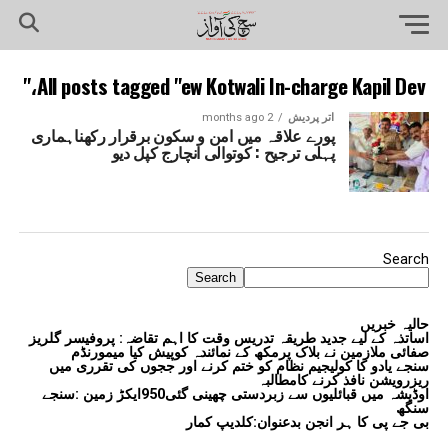
All posts tagged "ew Kotwali In-charge Kapil Dev،"
اتر پردیش
2 months ago
پورے علاقہ میں امن و سکون برقرار رکھناہماری
پہلی ترجیح : کوتوالی انچارج کپل دیو
Search
Search
حالیہ خبریں
اساتذہ کے لیے جدید طریقہ تدریس وقت کا اہم تقاضہ: پروفیسر گلریز
صفائی ملازمین نے بلاک پرمکھ کے نمائندہ کوپیش کیا میمورنڈم
سنجے یادو کا کولیجیم نظام کو ختم کرنے اور ججوں کی تقرری میں
ریزرویشن نافذ کرنے کامطالبہ
اوڈیشہ میں قبائلیوں سے زبردستی چھینی گئی950ایکڑ زمین :سنجے
سنگھ
بی جے پی کا ہر انجن بدعنوان:کلدیپ کمار