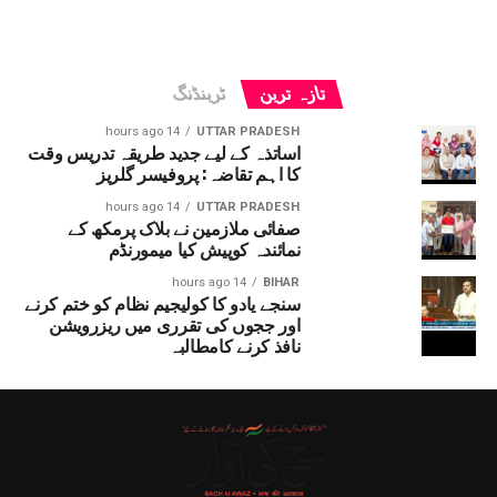
تازہ ترین
ٹرینڈنگ
14 hours ago
UTTAR PRADESH
اساتذہ کے لیے جدید طریقہ تدریس وقت
کا اہم تقاضہ: پروفیسر گلریز
14 hours ago
UTTAR PRADESH
صفائی ملازمین نے بلاک پرمکھ کے
نمائندہ کوپیش کیا میمورنڈم
14 hours ago
BIHAR
سنجے یادو کا کولیجیم نظام کو ختم کرنے
اور ججوں کی تقرری میں ریزرویشن
نافذ کرنے کامطالبہ