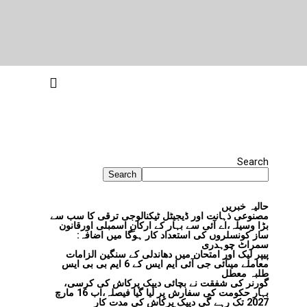
Search
Search
حالیہ خبریں
مصنوعی ذہانت اور ڈیجیٹل ٹیکنالوجی ترقی کا سب سے
بڑا وسیلہ،اے آئی سے بہار کے ارکانِ اسمبلی اورقانون
ساز کونسلروں کی استعداد کار ہوگا میں اضافہ:
سمراٹ چوہدری
پیپر لیک اور امتحان میں دھاندلی کے سنگین الزامات
معاملے میںآئی جی آئی ایم ایس کے 6 ایم بی بی ایس
طلبہ معطل
گورنر کی شفقت نے بچائی دیپک پرکاش کی کرسی،
بہار حکومت کی سفارش پر لیا گیا فیصلہ،اب 16 مارچ
2027 تک رہے گی دیپک پرکاش کی مدت کار