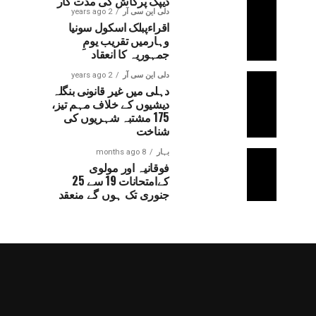
دیپک پرکاش کی مدت کار
دلی این سی آر
2 years ago
اقراءپبلک اسکول سونیا
وہارمیں تقریب یومِ
جمہوریہ کا انعقاد
دلی این سی آر
2 years ago
دہلی میں غیر قانونی بنگلہ
دیشیوں کے خلاف مہم تیز،
175 مشتبہ شہریوں کی
شناخت
بہار
8 months ago
فوقانیہ اور مولوی
کےامتحانات 19 سے 25
جنوری تک ہوں گے منعقد