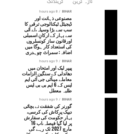
تازہ ترین
ٹرینڈنگ
8 hours ago
BIHAR
مصنوعی ذہانت اور
ڈیجیٹل ٹیکنالوجی ترقی کا
سب سے بڑا وسیلہ،اے آئی
سے بہار کے ارکانِ اسمبلی
اورقانون ساز کونسلروں
کی استعداد کار ہوگا میں
اضافہ: سمراٹ چوہدری
9 hours ago
BIHAR
پیپر لیک اور امتحان میں
دھاندلی کے سنگین الزامات
معاملے میںآئی جی آئی ایم
ایس کے 6 ایم بی بی ایس
طلبہ معطل
9 hours ago
BIHAR
گورنر کی شفقت نے بچائی
دیپک پرکاش کی کرسی،
بہار حکومت کی سفارش
پر لیا گیا فیصلہ،اب 16
مارچ 2027 تک رہے گی