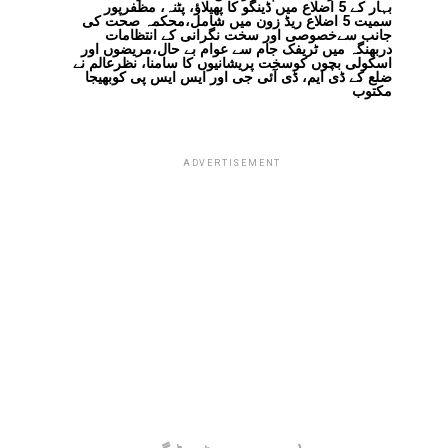
بہار کے 5 اضلاع میں ڈینگو کا پھیلاؤ، پٹنہ، مظفرپور
سمیت 5 اضلاع ریڈ زون میں شامل،محکمہ صحت کی
جانب سےخصوصی اور سخت نگرانی کے انتظامات
دربھنگہ میں ٹریفک جام سے عوام بے حال،مریضوں اور
اسکولی بچوں کوسخت پریشانیوں کا سامنا، نظرعالم نے
ضلع کے ڈی ایم، ڈی آئی جی اور ایس ایس پی کوبھیجا
مکتوب
ADVERTISEMENT