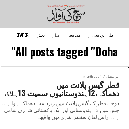
دلی این سی آر
محاسبہ
بہار
دیش
EPAPER
All posts tagged "Doha"
انٹر نیشنل
1 month ago
قطر گیس پلانٹ میں
دھماکہ،12ہندوستانیوں سمیت 13ہلاک
دوحہ:قطر کے گیس پلانٹ میں زبردست دھماکہ ہوا ہے ،
جس میں 12 ہندوستانی اور ایک پاکستانی شہری شامل
ہے۔ راس لفان صنعتی شہر میں واقع...