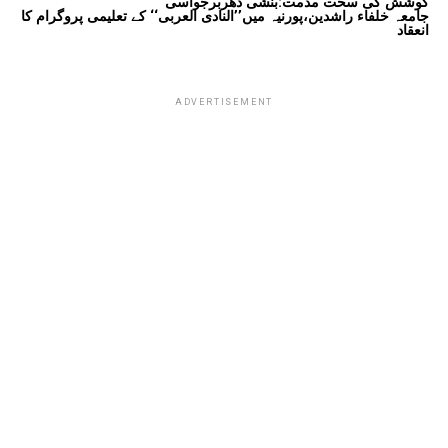
کوشش کی سخت مذمت:بنشی دھربرجواسی
جامعہ خلفاء راشدین،پورنیہ میں’’النادی العربی‘‘ کے تعلیمی پروگرام کا
انعقاد
ADVERTISEMENT