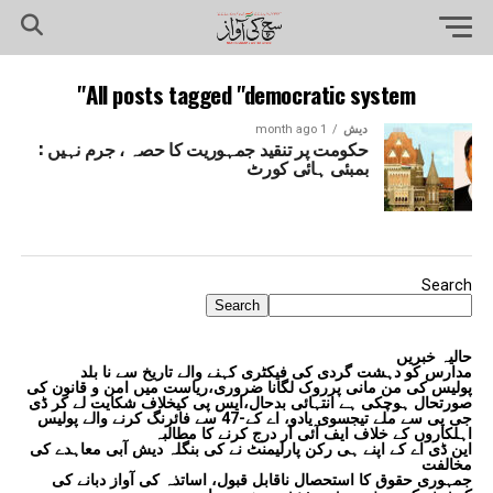
All posts tagged "democratic system"
دیش
1 month ago
حکومت پر تنقید جمہوریت کا حصہ ، جرم نہیں :
بمبئی ہائی کورٹ
Search
Search
حالیہ خبریں
مدارس کو دہشت گردی کی فیکٹری کہنے والے تاریخ سے نا بلد
پولیس کی من مانی پرروک لگانا ضروری،ریاست میں امن و قانون کی
صورتحال ہوچکی ہے انتہائی بدحال،ایس پی کیخلاف شکایت لے کر ڈی
جی پی سے ملے تیجسوی یادو، اے کے-47 سے فائرنگ کرنے والے پولیس
اہلکاروں کے خلاف ایف آئی آر درج کرنے کا مطالبہ
این ڈی اے کے اپنے ہی رکن پارلیمنٹ نے کی بنگلہ دیش آبی معاہدے کی
مخالفت
جمہوری حقوق کا استحصال ناقابل قبول، اساتذہ کی آواز دبانے کی