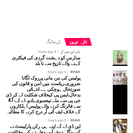
تازہ ترین
ٹرینڈنگ
دلی این سی آر
4 hours ago
مدارس کو دہشت گردی کی فیکٹری
کہنے والے تاریخ سے نا بلد
5 hours ago
BIHAR
پولیس کی من مانی پرروک لگانا
ضروری،ریاست میں امن و قانون کی
صورتحال ہوچکی ہے انتہائی
بدحال،ایس پی کیخلاف شکایت لے کر ڈی
جی پی سے ملے تیجسوی یادو، اے کے-47
سے فائرنگ کرنے والے پولیس اہلکاروں
کے خلاف ایف آئی آر درج کرنے کا مطالبہ
5 hours ago
BIHAR
این ڈی اے کے اپنے ہی رکن پارلیمنٹ نے
کی بنگلہ دیش آبی معاہدے کی مخالفت