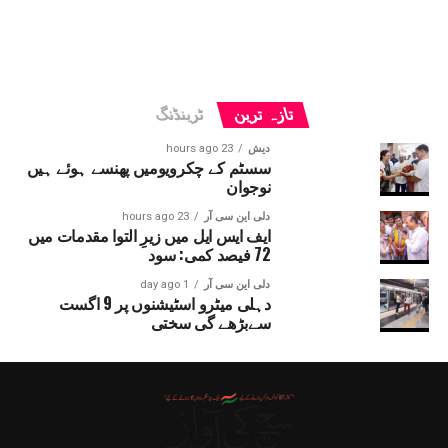
تازہ ترین
ٹرینڈنگ
دیش
23 hours ago
سسٹم کے چکرویومیں پھنسے ہوئے ہیں
نوجوان
دلی این سی آر
23 hours ago
ایف ایس ایل میں زیرِ التوا مقدمات میں
72 فیصد کمی: سود
دلی این سی آر
1 day ago
دہلی میٹرو اسٹیشنوں پر 9 اگست
سےبڑھے گی سختی