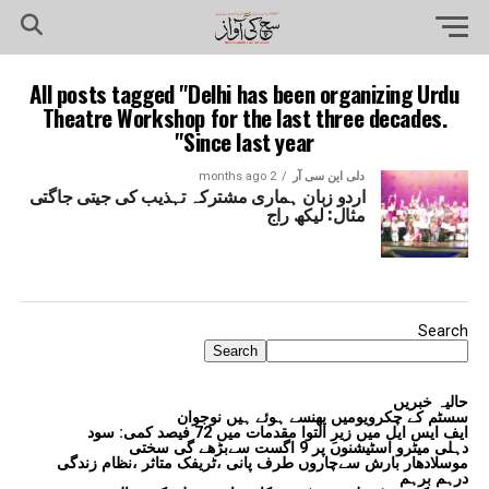
All posts tagged "Delhi has been organizing Urdu
Theatre Workshop for the last three decades.
Since last year"
دلی این سی آر
2 months ago
اردو زبان ہماری مشترکہ تہذیب کی جیتی جاگتی
مثال: لیکھ راج
Search
Search
حالیہ خبریں
سسٹم کے چکرویومیں پھنسے ہوئے ہیں نوجوان
ایف ایس ایل میں زیرِ التوا مقدمات میں 72 فیصد کمی: سود
دہلی میٹرو اسٹیشنوں پر 9 اگست سےبڑھے گی سختی
موسلادھار بارش سےچاروں طرف پانی ،ٹریفک متاثر ،نظام زندگی
درہم برہم