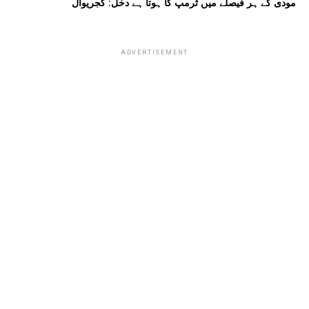
مودی کے ہر فیصلے میں ٹرمپ کا ہوتا ہے دخل: کجریوال
ADVERTISEMENT