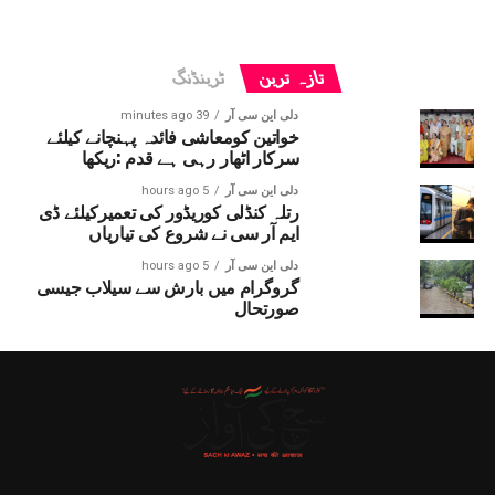
تازہ ترین
ٹرینڈنگ
دلی این سی آر
39 minutes ago
خواتین کومعاشی فائدہ پہنچانے کیلئے
سرکار اٹھار رہی ہے قدم :ریکھا
دلی این سی آر
5 hours ago
رتلہ کنڈلی کوریڈور کی تعمیرکیلئے ڈی
ایم آر سی نے شروع کی تیاریاں
دلی این سی آر
5 hours ago
گروگرام میں بارش سے سیلاب جیسی
صورتحال