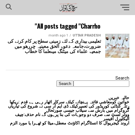
All posts tagged "Charrho"
1 month ago
UTTAR PRADESH
تعلیمی بیداری کے لئے زمینی سطح پر کام کرنے کی
ضرورت،جامعہ دعوۃ الحق معینیہ چررھو میں
جمعیۃ علماء کی میٹنگ میںعلما کا خطاب
Search
Search
حالیہ خبریں
خواتین کومعاشی فائدہ پہنچانے کیلئے سرکار اٹھار رہی ہے قدم :ریکھا
رتلہ کنڈلی کوریڈور کی تعمیرکیلئے ڈی ایم آر سی نے شروع کی تیاریاں
گروگرام میں بارش سے سیلاب جیسی صورتحال
ووٹر لسٹ سے صرف دو وجوہات کی بنا پرہوں گے نام حذف:چیف
الیکٹورل آفیسر
اروند کیجریوال کا انسٹاگرام اکاؤنٹ معطل،میٹا کو ٹھہرا یا مورد الزم