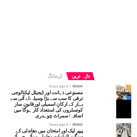
تازہ ترین
ٹرینڈنگ
4 hours ago
BIHAR
مصنوعی ذہانت اور ڈیجیٹل ٹیکنالوجی
ترقی کا سب سے بڑا وسیلہ،اے آئی سے
بہار کے ارکانِ اسمبلی اورقانون ساز
کونسلروں کی استعداد کار ہوگا میں
اضافہ: سمراٹ چوہدری
4 hours ago
BIHAR
پیپر لیک اور امتحان میں دھاندلی کے
سنگین الزامات معاملے میںآئی جی آئی