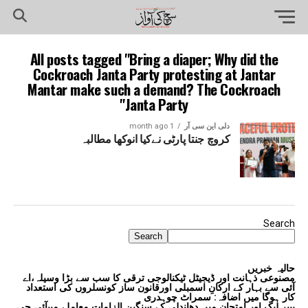
All posts tagged "Bring a diaper; Why did the
Cockroach Janta Party protesting at Jantar
Mantar make such a demand? The Cockroach
Janta Party"
دلی این سی آر
1 month ago
کروچ جنتا پارٹی نےکیا انوکھا مطالبہ
Search
Search
حالیہ خبریں
مصنوعی ذہانت اور ڈیجیٹل ٹیکنالوجی ترقی کا سب سے بڑا وسیلہ،اے
آئی سے بہار کے ارکانِ اسمبلی اورقانون ساز کونسلروں کی استعداد
کار ہوگا میں اضافہ: سمراٹ چوہدری
پیپر لیک اور امتحان میں دھاندلی کے سنگین الزامات معاملے میںآئی جی