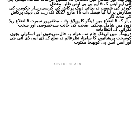
آئی ایم ایس کے 6 ایم بی بی ایس طلبہ معطل
گورنر کی شفقت نے بچائی دیپک پرکاش کی کرسی، بہار حکومت کی
سفارش پر لیا گیا فیصلہ،اب 16 مارچ 2027 تک رہے گی دیپک پرکاش
کی مدت کار
بہار کے 5 اضلاع میں ڈینگو کا پھیلاؤ، پٹنہ، مظفرپور سمیت 5 اضلاع ریڈ
زون میں شامل،محکمہ صحت کی جانب سےخصوصی اور سخت
نگرانی کے انتظامات
دربھنگہ میں ٹریفک جام سے عوام بے حال،مریضوں اور اسکولی بچوں
کوسخت پریشانیوں کا سامنا، نظرعالم نے ضلع کے ڈی ایم، ڈی آئی جی
اور ایس ایس پی کوبھیجا مکتوب
ADVERTISEMENT