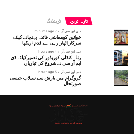
تازہ ترین
ٹرینڈنگ
دلی این سی آر
7 minutes ago
خواتین کومعاشی فائدہ پہنچانے کیلئے
سرکار اٹھار رہی ہے قدم :ریکھا
دلی این سی آر
4 hours ago
رتلہ کنڈلی کوریڈور کی تعمیرکیلئے ڈی
ایم آر سی نے شروع کی تیاریاں
دلی این سی آر
5 hours ago
گروگرام میں بارش سے سیلاب جیسی
صورتحال